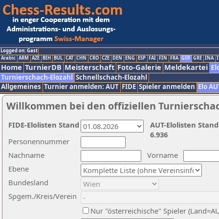
Logged on: Gast
Arabic
ARM
AZE
BIH
BUL
CAT
CHN
CRO
CZE
DEN
ENG
ESP
FAI
FIN
FRA
GER
GRE
INA
I
Home
TurnierDB
Meisterschaft
Foto-Galerie
Meldekartei
El
Turnierschach-Elozahl
Schnellschach-Elozahl
Allgemeines
Turnier anmelden: AUT
FIDE
Spieler anmelden
Elo AU
Willkommen bei den offiziellen Turnierscha
FIDE-Elolisten Stand
AUT-Elolisten Stand
6.936
Personennummer
Nachname
Vorname
Ebene
Bundesland
Spgem./Kreis/Verein
Nur "österreichische" Spieler (Land=A