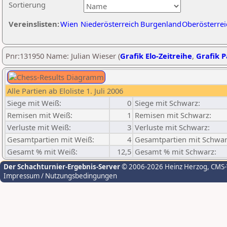
Sortierung
Vereinslisten:
Wien
Niederösterreich
Burgenland
Oberösterrei
Pnr:131950 Name: Julian Wieser (
Grafik Elo-Zeitreihe
,
Grafik P
Alle Partien ab Eloliste 1. Juli 2006
Siege mit Weiß:
0
Siege mit Schwarz:
Remisen mit Weiß:
1
Remisen mit Schwarz:
Verluste mit Weiß:
3
Verluste mit Schwarz:
Gesamtpartien mit Weiß:
4
Gesamtpartien mit Schwar
Gesamt % mit Weiß:
12,5
Gesamt % mit Schwarz:
Der Schachturnier-Ergebnis-Server
© 2006-2026 Heinz Herzog
, CMS
Impressum / Nutzungsbedingungen