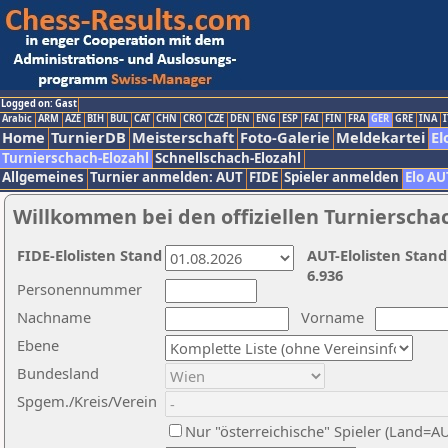
Logged on: Gast
Arabic
ARM
AZE
BIH
BUL
CAT
CHN
CRO
CZE
DEN
ENG
ESP
FAI
FIN
FRA
GER
GRE
INA
I
Home
TurnierDB
Meisterschaft
Foto-Galerie
Meldekartei
El
Turnierschach-Elozahl
Schnellschach-Elozahl
Allgemeines
Turnier anmelden: AUT
FIDE
Spieler anmelden
Elo AU
Willkommen bei den offiziellen Turnierscha
FIDE-Elolisten Stand
AUT-Elolisten Stand
6.936
Personennummer
Nachname
Vorname
Ebene
Bundesland
Spgem./Kreis/Verein
Nur "österreichische" Spieler (Land=A