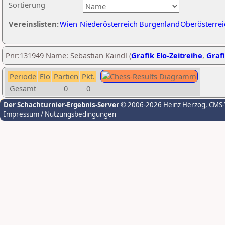
Sortierung
Vereinslisten:
Wien
Niederösterreich
Burgenland
Oberösterrei
Pnr:131949 Name: Sebastian Kaindl (
Grafik Elo-Zeitreihe
,
Grafi
Periode
Elo
Partien
Pkt.
Gesamt
0
0
Der Schachturnier-Ergebnis-Server
© 2006-2026 Heinz Herzog
, CMS
Impressum / Nutzungsbedingungen