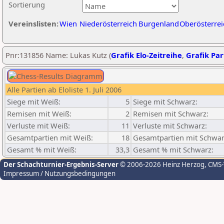
Sortierung
Vereinslisten:
Wien
Niederösterreich
Burgenland
Oberösterrei
Pnr:131856 Name: Lukas Kutz (
Grafik Elo-Zeitreihe
,
Grafik Part
Alle Partien ab Eloliste 1. Juli 2006
Siege mit Weiß:
5
Siege mit Schwarz:
Remisen mit Weiß:
2
Remisen mit Schwarz:
Verluste mit Weiß:
11
Verluste mit Schwarz:
Gesamtpartien mit Weiß:
18
Gesamtpartien mit Schwar
Gesamt % mit Weiß:
33,3
Gesamt % mit Schwarz:
Der Schachturnier-Ergebnis-Server
© 2006-2026 Heinz Herzog
, CMS
Impressum / Nutzungsbedingungen