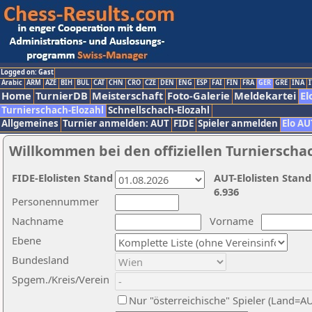
Logged on: Gast
Arabic
ARM
AZE
BIH
BUL
CAT
CHN
CRO
CZE
DEN
ENG
ESP
FAI
FIN
FRA
GER
GRE
INA
I
Home
TurnierDB
Meisterschaft
Foto-Galerie
Meldekartei
El
Turnierschach-Elozahl
Schnellschach-Elozahl
Allgemeines
Turnier anmelden: AUT
FIDE
Spieler anmelden
Elo AU
Willkommen bei den offiziellen Turnierscha
FIDE-Elolisten Stand
AUT-Elolisten Stand
6.936
Personennummer
Nachname
Vorname
Ebene
Bundesland
Spgem./Kreis/Verein
Nur "österreichische" Spieler (Land=A