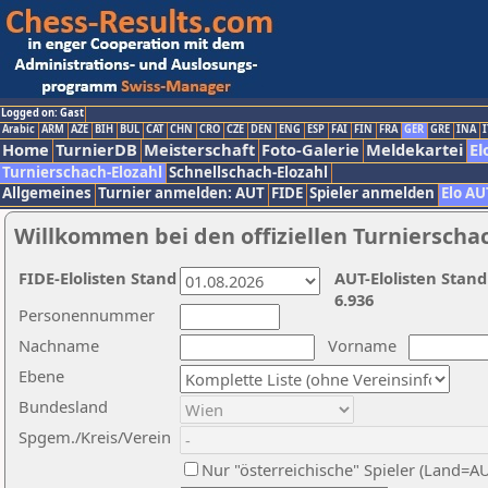
Logged on: Gast
Arabic
ARM
AZE
BIH
BUL
CAT
CHN
CRO
CZE
DEN
ENG
ESP
FAI
FIN
FRA
GER
GRE
INA
I
Home
TurnierDB
Meisterschaft
Foto-Galerie
Meldekartei
El
Turnierschach-Elozahl
Schnellschach-Elozahl
Allgemeines
Turnier anmelden: AUT
FIDE
Spieler anmelden
Elo AU
Willkommen bei den offiziellen Turnierscha
FIDE-Elolisten Stand
AUT-Elolisten Stand
6.936
Personennummer
Nachname
Vorname
Ebene
Bundesland
Spgem./Kreis/Verein
Nur "österreichische" Spieler (Land=A