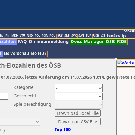
Servert
TA
JPN
MKD
LTU
NED
POL
POR
ROU
RUS
SRB
SVK
SWE
TUR
UKR
VIE
FontSize:11pt
ozahlen
FAQ
Onlineanmeldung
Swiss-Manager
ÖSB
FIDE
T
Elo Vorschau
Elo FIDE
ch-Elozahlen des ÖSB
 01.07.2026, letzte Änderung am 11.07.2026 13:14, gewertete P
Kategorie
Geschlecht
Spielberechtigung
Top 100
UT)