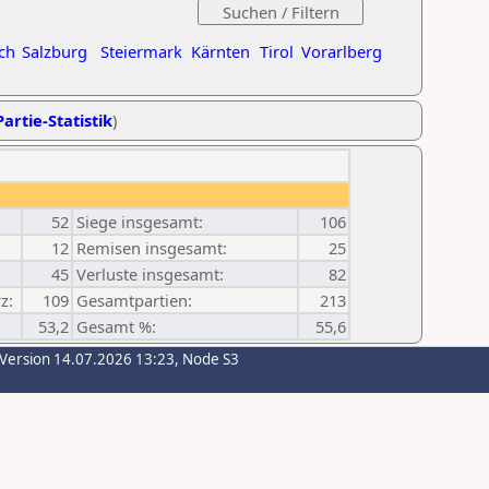
ch
Salzburg
Steiermark
Kärnten
Tirol
Vorarlberg
artie-Statistik
)
52
Siege insgesamt:
106
12
Remisen insgesamt:
25
45
Verluste insgesamt:
82
z:
109
Gesamtpartien:
213
53,2
Gesamt %:
55,6
-Version 14.07.2026 13:23, Node S3