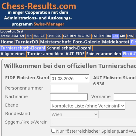
Logged on: Gast
Arabic
ARM
AZE
BIH
BUL
CAT
CHN
CRO
CZE
DEN
ENG
ESP
FAI
FIN
FRA
GER
GRE
INA
I
Home
TurnierDB
Meisterschaft
Foto-Galerie
Meldekartei
El
Turnierschach-Elozahl
Schnellschach-Elozahl
Allgemeines
Turnier anmelden: AUT
FIDE
Spieler anmelden
Elo AU
Willkommen bei den offiziellen Turnierscha
FIDE-Elolisten Stand
AUT-Elolisten Stand
6.936
Personennummer
Nachname
Vorname
Ebene
Bundesland
Spgem./Kreis/Verein
Nur "österreichische" Spieler (Land=A