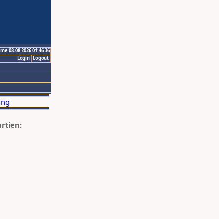
ime 08.08.2026 01:46:36
Login
Logout
artien: