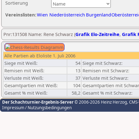
Sortierung
Vereinslisten:
Wien
Niederösterreich
Burgenland
Oberösterrei
Pnr:131508 Name: Rene Schwarz (
Grafik Elo-Zeitreihe
,
Grafik P
Alle Partien ab Eloliste 1. Juli 2006
Siege mit Weiß:
54
Siege mit Schwarz:
Remisen mit Weiß:
13
Remisen mit Schwarz:
Verluste mit Weiß:
37
Verluste mit Schwarz:
Gesamtpartien mit Weiß:
104
Gesamtpartien mit Schwar
Gesamt % mit Weiß:
58,2
Gesamt % mit Schwarz:
Der Schachturnier-Ergebnis-Server
© 2006-2026 Heinz Herzog
, CMS
Impressum / Nutzungsbedingungen