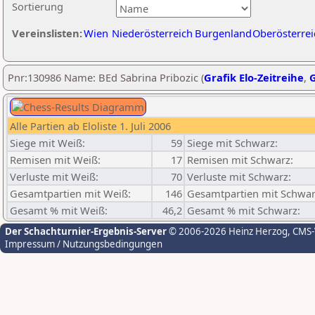
Sortierung
Vereinslisten:
Wien
Niederösterreich
Burgenland
Oberösterrei
Pnr:130986 Name: BEd Sabrina Pribozic (
Grafik Elo-Zeitreihe
,
G
Alle Partien ab Eloliste 1. Juli 2006
Siege mit Weiß:
59
Siege mit Schwarz:
Remisen mit Weiß:
17
Remisen mit Schwarz:
Verluste mit Weiß:
70
Verluste mit Schwarz:
Gesamtpartien mit Weiß:
146
Gesamtpartien mit Schwar
Gesamt % mit Weiß:
46,2
Gesamt % mit Schwarz:
Der Schachturnier-Ergebnis-Server
© 2006-2026 Heinz Herzog
, CMS
Impressum / Nutzungsbedingungen