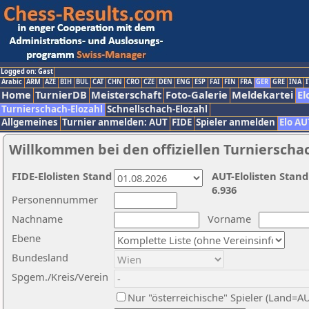
Logged on: Gast
Arabic
ARM
AZE
BIH
BUL
CAT
CHN
CRO
CZE
DEN
ENG
ESP
FAI
FIN
FRA
GER
GRE
INA
I
Home
TurnierDB
Meisterschaft
Foto-Galerie
Meldekartei
El
Turnierschach-Elozahl
Schnellschach-Elozahl
Allgemeines
Turnier anmelden: AUT
FIDE
Spieler anmelden
Elo AU
Willkommen bei den offiziellen Turnierscha
FIDE-Elolisten Stand
AUT-Elolisten Stand
6.936
Personennummer
Nachname
Vorname
Ebene
Bundesland
Spgem./Kreis/Verein
Nur "österreichische" Spieler (Land=A