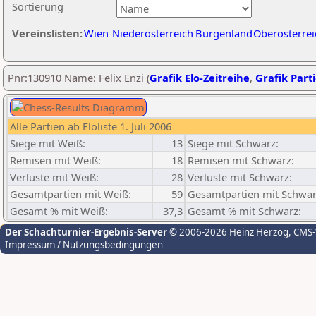
Sortierung
Vereinslisten:
Wien
Niederösterreich
Burgenland
Oberösterrei
Pnr:130910 Name: Felix Enzi (
Grafik Elo-Zeitreihe
,
Grafik Parti
Alle Partien ab Eloliste 1. Juli 2006
Siege mit Weiß:
13
Siege mit Schwarz:
Remisen mit Weiß:
18
Remisen mit Schwarz:
Verluste mit Weiß:
28
Verluste mit Schwarz:
Gesamtpartien mit Weiß:
59
Gesamtpartien mit Schwar
Gesamt % mit Weiß:
37,3
Gesamt % mit Schwarz:
Der Schachturnier-Ergebnis-Server
© 2006-2026 Heinz Herzog
, CMS
Impressum / Nutzungsbedingungen