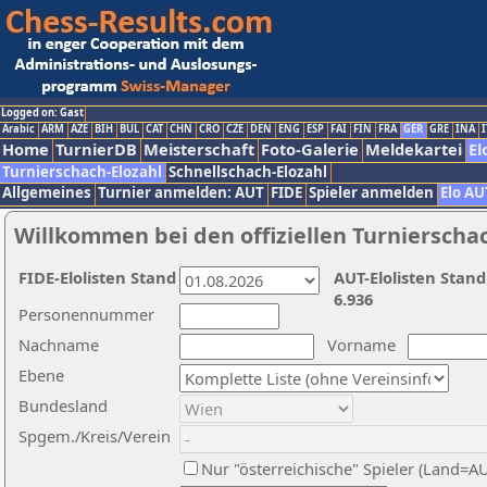
Logged on: Gast
Arabic
ARM
AZE
BIH
BUL
CAT
CHN
CRO
CZE
DEN
ENG
ESP
FAI
FIN
FRA
GER
GRE
INA
I
Home
TurnierDB
Meisterschaft
Foto-Galerie
Meldekartei
El
Turnierschach-Elozahl
Schnellschach-Elozahl
Allgemeines
Turnier anmelden: AUT
FIDE
Spieler anmelden
Elo AU
Willkommen bei den offiziellen Turnierscha
FIDE-Elolisten Stand
AUT-Elolisten Stand
6.936
Personennummer
Nachname
Vorname
Ebene
Bundesland
Spgem./Kreis/Verein
Nur "österreichische" Spieler (Land=A