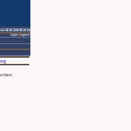
ime 08.08.2026 08:29:24
Login
Logout
artien: