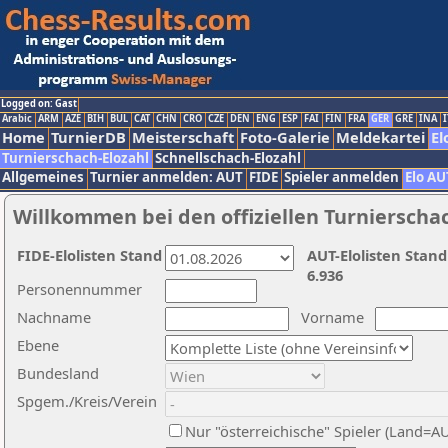
Logged on: Gast
Arabic
ARM
AZE
BIH
BUL
CAT
CHN
CRO
CZE
DEN
ENG
ESP
FAI
FIN
FRA
GER
GRE
INA
I
Home
TurnierDB
Meisterschaft
Foto-Galerie
Meldekartei
El
Turnierschach-Elozahl
Schnellschach-Elozahl
Allgemeines
Turnier anmelden: AUT
FIDE
Spieler anmelden
Elo AU
Willkommen bei den offiziellen Turnierscha
FIDE-Elolisten Stand
AUT-Elolisten Stand
6.936
Personennummer
Nachname
Vorname
Ebene
Bundesland
Spgem./Kreis/Verein
Nur "österreichische" Spieler (Land=A