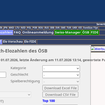
Servert
TA
JPN
MKD
LTU
NED
POL
POR
ROU
RUS
SRB
SVK
SWE
TUR
UKR
VIE
FontSize:11pt
ozahlen
FAQ
Onlineanmeldung
Swiss-Manager
ÖSB
FIDE
T
Elo Vorschau
Elo FIDE
ch-Elozahlen des ÖSB
 01.07.2026, letzte Änderung am 11.07.2026 13:14, gewertete P
Kategorie
Geschlecht
Spielberechtigung
Top 100
UT)