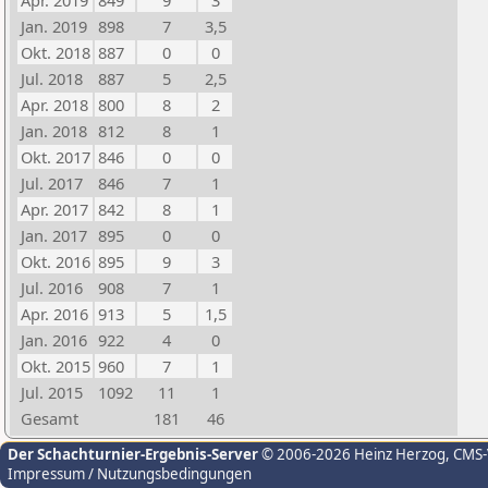
Apr. 2019
849
9
3
Jan. 2019
898
7
3,5
Okt. 2018
887
0
0
Jul. 2018
887
5
2,5
Apr. 2018
800
8
2
Jan. 2018
812
8
1
Okt. 2017
846
0
0
Jul. 2017
846
7
1
Apr. 2017
842
8
1
Jan. 2017
895
0
0
Okt. 2016
895
9
3
Jul. 2016
908
7
1
Apr. 2016
913
5
1,5
Jan. 2016
922
4
0
Okt. 2015
960
7
1
Jul. 2015
1092
11
1
Gesamt
181
46
Der Schachturnier-Ergebnis-Server
© 2006-2026 Heinz Herzog
, CMS
Impressum / Nutzungsbedingungen