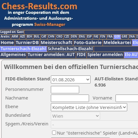
Logged on: Gast
Arabic
ARM
AZE
BIH
BUL
CAT
CHN
CRO
CZE
DEN
ENG
ESP
FAI
FIN
FRA
GER
GRE
INA
I
Home
TurnierDB
Meisterschaft
Foto-Galerie
Meldekartei
El
Turnierschach-Elozahl
Schnellschach-Elozahl
Allgemeines
Turnier anmelden: AUT
FIDE
Spieler anmelden
Elo AU
Willkommen bei den offiziellen Turnierscha
FIDE-Elolisten Stand
AUT-Elolisten Stand
6.936
Personennummer
Nachname
Vorname
Ebene
Bundesland
Spgem./Kreis/Verein
Nur "österreichische" Spieler (Land=A