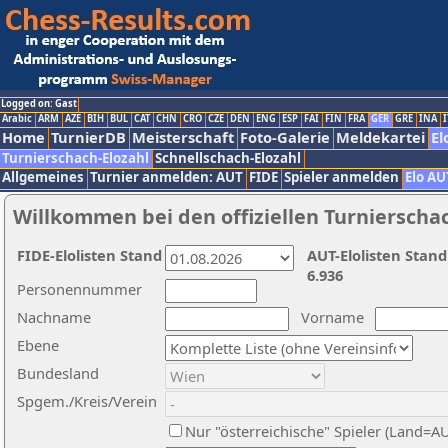
Logged on: Gast
Arabic
ARM
AZE
BIH
BUL
CAT
CHN
CRO
CZE
DEN
ENG
ESP
FAI
FIN
FRA
GER
GRE
INA
I
Home
TurnierDB
Meisterschaft
Foto-Galerie
Meldekartei
El
Turnierschach-Elozahl
Schnellschach-Elozahl
Allgemeines
Turnier anmelden: AUT
FIDE
Spieler anmelden
Elo AU
Willkommen bei den offiziellen Turnierscha
FIDE-Elolisten Stand
AUT-Elolisten Stand
6.936
Personennummer
Nachname
Vorname
Ebene
Bundesland
Spgem./Kreis/Verein
Nur "österreichische" Spieler (Land=A