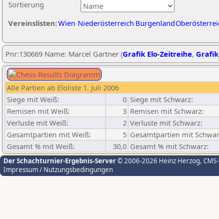
Sortierung
Vereinslisten:
Wien
Niederösterreich
Burgenland
Oberösterrei
Pnr:130669 Name: Marcel Gartner (
Grafik Elo-Zeitreihe
,
Grafik
Alle Partien ab Eloliste 1. Juli 2006
Siege mit Weiß:
0
Siege mit Schwarz:
Remisen mit Weiß:
3
Remisen mit Schwarz:
Verluste mit Weiß:
2
Verluste mit Schwarz:
Gesamtpartien mit Weiß:
5
Gesamtpartien mit Schwar
Gesamt % mit Weiß:
30,0
Gesamt % mit Schwarz:
Der Schachturnier-Ergebnis-Server
© 2006-2026 Heinz Herzog
, CMS
Impressum / Nutzungsbedingungen