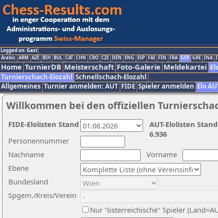
Logged on: Gast
Arabic
ARM
AZE
BIH
BUL
CAT
CHN
CRO
CZE
DEN
ENG
ESP
FAI
FIN
FRA
GER
GRE
INA
I
Home
TurnierDB
Meisterschaft
Foto-Galerie
Meldekartei
El
Turnierschach-Elozahl
Schnellschach-Elozahl
Allgemeines
Turnier anmelden: AUT
FIDE
Spieler anmelden
Elo AU
Willkommen bei den offiziellen Turnierscha
FIDE-Elolisten Stand
AUT-Elolisten Stand
6.936
Personennummer
Nachname
Vorname
Ebene
Bundesland
Spgem./Kreis/Verein
Nur "österreichische" Spieler (Land=A