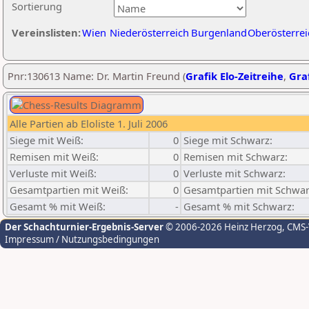
Sortierung
Vereinslisten:
Wien
Niederösterreich
Burgenland
Oberösterrei
Pnr:130613 Name: Dr. Martin Freund (
Grafik Elo-Zeitreihe
,
Graf
Alle Partien ab Eloliste 1. Juli 2006
Siege mit Weiß:
0
Siege mit Schwarz:
Remisen mit Weiß:
0
Remisen mit Schwarz:
Verluste mit Weiß:
0
Verluste mit Schwarz:
Gesamtpartien mit Weiß:
0
Gesamtpartien mit Schwar
Gesamt % mit Weiß:
-
Gesamt % mit Schwarz:
Der Schachturnier-Ergebnis-Server
© 2006-2026 Heinz Herzog
, CMS
Impressum / Nutzungsbedingungen