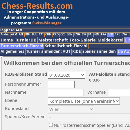
Logged on: Gast
Arabic
ARM
AZE
BIH
BUL
CAT
CHN
CRO
CZE
DEN
ENG
ESP
FAI
FIN
FRA
GER
GRE
INA
I
Home
TurnierDB
Meisterschaft
Foto-Galerie
Meldekartei
El
Turnierschach-Elozahl
Schnellschach-Elozahl
Allgemeines
Turnier anmelden: AUT
FIDE
Spieler anmelden
Elo AU
Willkommen bei den offiziellen Turnierscha
FIDE-Elolisten Stand
AUT-Elolisten Stand
6.936
Personennummer
Nachname
Vorname
Ebene
Bundesland
Spgem./Kreis/Verein
Nur "österreichische" Spieler (Land=A