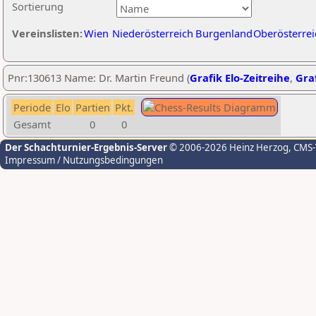
Sortierung
Vereinslisten:
Wien
Niederösterreich
Burgenland
Oberösterrei
Pnr:130613 Name: Dr. Martin Freund (
Grafik Elo-Zeitreihe
,
Graf
Periode
Elo
Partien
Pkt.
Gesamt
0
0
Der Schachturnier-Ergebnis-Server
© 2006-2026 Heinz Herzog
, CMS
Impressum / Nutzungsbedingungen