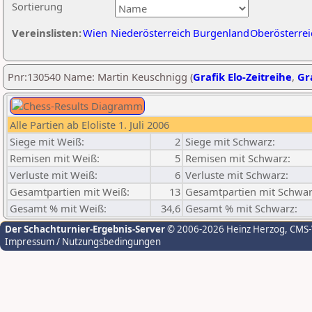
Sortierung
Vereinslisten:
Wien
Niederösterreich
Burgenland
Oberösterrei
Pnr:130540 Name: Martin Keuschnigg (
Grafik Elo-Zeitreihe
,
Gra
Alle Partien ab Eloliste 1. Juli 2006
Siege mit Weiß:
2
Siege mit Schwarz:
Remisen mit Weiß:
5
Remisen mit Schwarz:
Verluste mit Weiß:
6
Verluste mit Schwarz:
Gesamtpartien mit Weiß:
13
Gesamtpartien mit Schwar
Gesamt % mit Weiß:
34,6
Gesamt % mit Schwarz:
Der Schachturnier-Ergebnis-Server
© 2006-2026 Heinz Herzog
, CMS
Impressum / Nutzungsbedingungen