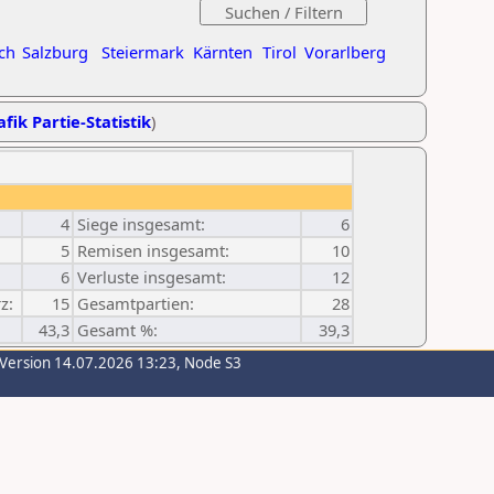
ch
Salzburg
Steiermark
Kärnten
Tirol
Vorarlberg
fik Partie-Statistik
)
4
Siege insgesamt:
6
5
Remisen insgesamt:
10
6
Verluste insgesamt:
12
z:
15
Gesamtpartien:
28
43,3
Gesamt %:
39,3
-Version 14.07.2026 13:23, Node S3