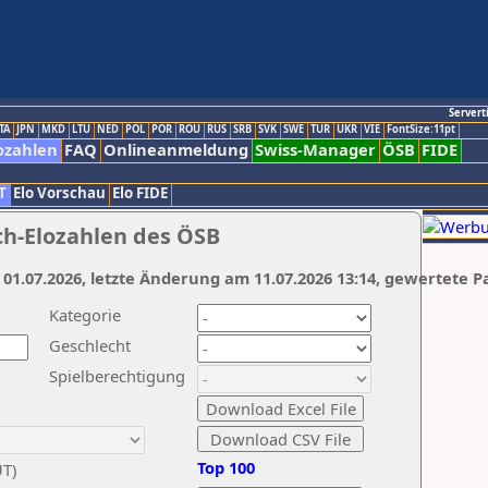
Servert
TA
JPN
MKD
LTU
NED
POL
POR
ROU
RUS
SRB
SVK
SWE
TUR
UKR
VIE
FontSize:11pt
ozahlen
FAQ
Onlineanmeldung
Swiss-Manager
ÖSB
FIDE
T
Elo Vorschau
Elo FIDE
ch-Elozahlen des ÖSB
 01.07.2026, letzte Änderung am 11.07.2026 13:14, gewertete P
Kategorie
Geschlecht
Spielberechtigung
Top 100
UT)