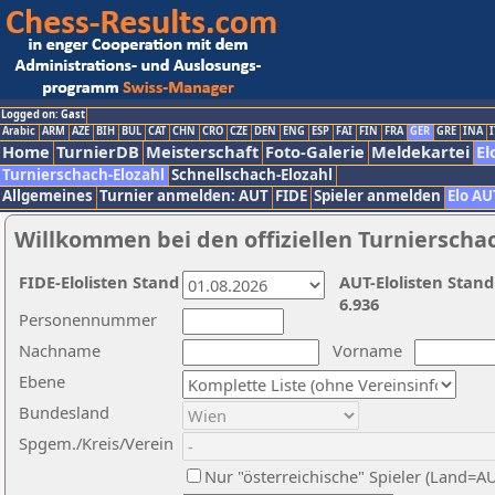
Logged on: Gast
Arabic
ARM
AZE
BIH
BUL
CAT
CHN
CRO
CZE
DEN
ENG
ESP
FAI
FIN
FRA
GER
GRE
INA
I
Home
TurnierDB
Meisterschaft
Foto-Galerie
Meldekartei
El
Turnierschach-Elozahl
Schnellschach-Elozahl
Allgemeines
Turnier anmelden: AUT
FIDE
Spieler anmelden
Elo AU
Willkommen bei den offiziellen Turnierscha
FIDE-Elolisten Stand
AUT-Elolisten Stand
6.936
Personennummer
Nachname
Vorname
Ebene
Bundesland
Spgem./Kreis/Verein
Nur "österreichische" Spieler (Land=A