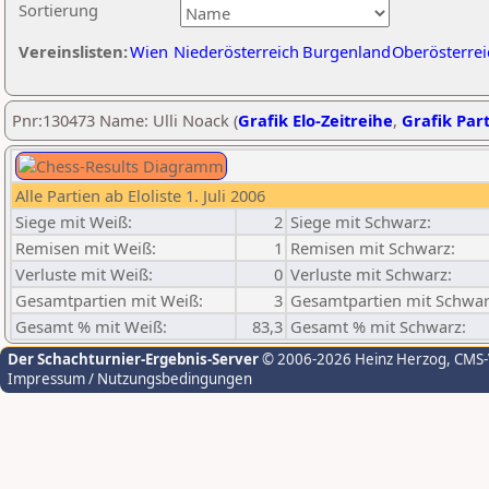
Sortierung
Vereinslisten:
Wien
Niederösterreich
Burgenland
Oberösterrei
Pnr:130473 Name: Ulli Noack (
Grafik Elo-Zeitreihe
,
Grafik Part
Alle Partien ab Eloliste 1. Juli 2006
Siege mit Weiß:
2
Siege mit Schwarz:
Remisen mit Weiß:
1
Remisen mit Schwarz:
Verluste mit Weiß:
0
Verluste mit Schwarz:
Gesamtpartien mit Weiß:
3
Gesamtpartien mit Schwar
Gesamt % mit Weiß:
83,3
Gesamt % mit Schwarz:
Der Schachturnier-Ergebnis-Server
© 2006-2026 Heinz Herzog
, CMS
Impressum / Nutzungsbedingungen