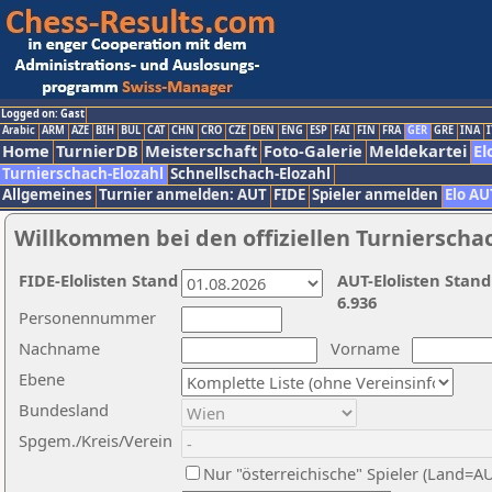
Logged on: Gast
Arabic
ARM
AZE
BIH
BUL
CAT
CHN
CRO
CZE
DEN
ENG
ESP
FAI
FIN
FRA
GER
GRE
INA
I
Home
TurnierDB
Meisterschaft
Foto-Galerie
Meldekartei
El
Turnierschach-Elozahl
Schnellschach-Elozahl
Allgemeines
Turnier anmelden: AUT
FIDE
Spieler anmelden
Elo AU
Willkommen bei den offiziellen Turnierscha
FIDE-Elolisten Stand
AUT-Elolisten Stand
6.936
Personennummer
Nachname
Vorname
Ebene
Bundesland
Spgem./Kreis/Verein
Nur "österreichische" Spieler (Land=A