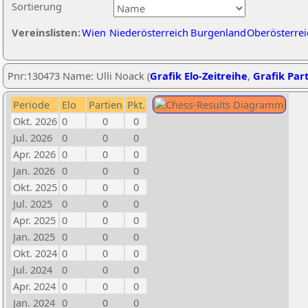
Sortierung
Vereinslisten:
Wien
Niederösterreich
Burgenland
Oberösterrei
Pnr:130473 Name: Ulli Noack (
Grafik Elo-Zeitreihe
,
Grafik Part
Periode
Elo
Partien
Pkt.
Okt. 2026
0
0
0
Jul. 2026
0
0
0
Apr. 2026
0
0
0
Jan. 2026
0
0
0
Okt. 2025
0
0
0
Jul. 2025
0
0
0
Apr. 2025
0
0
0
Jan. 2025
0
0
0
Okt. 2024
0
0
0
Jul. 2024
0
0
0
Apr. 2024
0
0
0
Jan. 2024
0
0
0