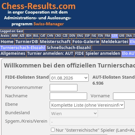
Logged on: Gast
Arabic
ARM
AZE
BIH
BUL
CAT
CHN
CRO
CZE
DEN
ENG
ESP
FAI
FIN
FRA
GER
GRE
INA
I
Home
TurnierDB
Meisterschaft
Foto-Galerie
Meldekartei
El
Turnierschach-Elozahl
Schnellschach-Elozahl
Allgemeines
Turnier anmelden: AUT
FIDE
Spieler anmelden
Elo AU
Willkommen bei den offiziellen Turnierscha
FIDE-Elolisten Stand
AUT-Elolisten Stand
6.936
Personennummer
Nachname
Vorname
Ebene
Bundesland
Spgem./Kreis/Verein
Nur "österreichische" Spieler (Land=A