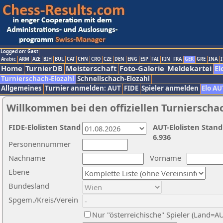
Logged on: Gast
Arabic
ARM
AZE
BIH
BUL
CAT
CHN
CRO
CZE
DEN
ENG
ESP
FAI
FIN
FRA
GER
GRE
INA
I
Home
TurnierDB
Meisterschaft
Foto-Galerie
Meldekartei
El
Turnierschach-Elozahl
Schnellschach-Elozahl
Allgemeines
Turnier anmelden: AUT
FIDE
Spieler anmelden
Elo AU
Willkommen bei den offiziellen Turnierscha
FIDE-Elolisten Stand
AUT-Elolisten Stand
6.936
Personennummer
Nachname
Vorname
Ebene
Bundesland
Spgem./Kreis/Verein
Nur "österreichische" Spieler (Land=A