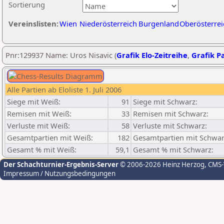
Sortierung
Vereinslisten:
Wien
Niederösterreich
Burgenland
Oberösterrei
Pnr:129937 Name: Uros Nisavic (
Grafik Elo-Zeitreihe
,
Grafik Pa
Alle Partien ab Eloliste 1. Juli 2006
Siege mit Weiß:
91
Siege mit Schwarz:
Remisen mit Weiß:
33
Remisen mit Schwarz:
Verluste mit Weiß:
58
Verluste mit Schwarz:
Gesamtpartien mit Weiß:
182
Gesamtpartien mit Schwar
Gesamt % mit Weiß:
59,1
Gesamt % mit Schwarz:
Der Schachturnier-Ergebnis-Server
© 2006-2026 Heinz Herzog
, CMS
Impressum / Nutzungsbedingungen