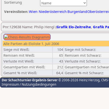
Sortierung
Vereinslisten:
Wien
Niederösterreich
Burgenland
Oberösterrei
Pnr:129638 Name: Philip Hengl (
Grafik Elo-Zeitreihe
,
Grafik Pa
Alle Partien ab Eloliste 1. Juli 2006
Siege mit Weiß:
104
Siege mit Schwarz:
Remisen mit Weiß:
65
Remisen mit Schwarz:
Verluste mit Weiß:
43
Verluste mit Schwarz:
Gesamtpartien mit Weiß:
212
Gesamtpartien mit Schwar
Gesamt % mit Weiß:
64,4
Gesamt % mit Schwarz:
Der Schachturnier-Ergebnis-Server
© 2006-2026 Heinz Herzog
, CMS
Impressum / Nutzungsbedingungen