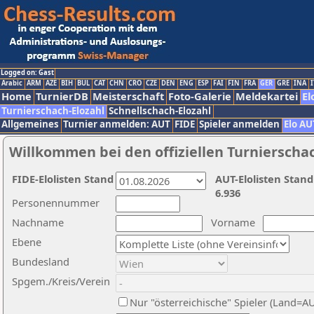
Logged on: Gast
Arabic
ARM
AZE
BIH
BUL
CAT
CHN
CRO
CZE
DEN
ENG
ESP
FAI
FIN
FRA
GER
GRE
INA
I
Home
TurnierDB
Meisterschaft
Foto-Galerie
Meldekartei
El
Turnierschach-Elozahl
Schnellschach-Elozahl
Allgemeines
Turnier anmelden: AUT
FIDE
Spieler anmelden
Elo AU
Willkommen bei den offiziellen Turnierscha
FIDE-Elolisten Stand
AUT-Elolisten Stand
6.936
Personennummer
Nachname
Vorname
Ebene
Bundesland
Spgem./Kreis/Verein
Nur "österreichische" Spieler (Land=A