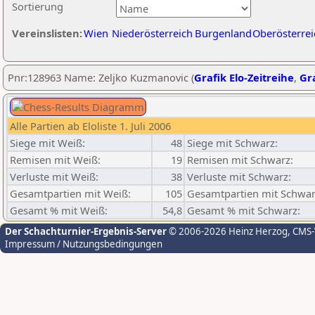
Sortierung
Vereinslisten:
Wien
Niederösterreich
Burgenland
Oberösterrei
Pnr:128963 Name: Zeljko Kuzmanovic (
Grafik Elo-Zeitreihe
,
Gra
Alle Partien ab Eloliste 1. Juli 2006
Siege mit Weiß:
48
Siege mit Schwarz:
Remisen mit Weiß:
19
Remisen mit Schwarz:
Verluste mit Weiß:
38
Verluste mit Schwarz:
Gesamtpartien mit Weiß:
105
Gesamtpartien mit Schwar
Gesamt % mit Weiß:
54,8
Gesamt % mit Schwarz:
Der Schachturnier-Ergebnis-Server
© 2006-2026 Heinz Herzog
, CMS
Impressum / Nutzungsbedingungen