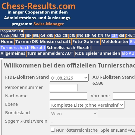
Logged on: Gast
Arabic
ARM
AZE
BIH
BUL
CAT
CHN
CRO
CZE
DEN
ENG
ESP
FAI
FIN
FRA
GER
GRE
INA
I
Home
TurnierDB
Meisterschaft
Foto-Galerie
Meldekartei
El
Turnierschach-Elozahl
Schnellschach-Elozahl
Allgemeines
Turnier anmelden: AUT
FIDE
Spieler anmelden
Elo AU
Willkommen bei den offiziellen Turnierscha
FIDE-Elolisten Stand
AUT-Elolisten Stand
6.936
Personennummer
Nachname
Vorname
Ebene
Bundesland
Spgem./Kreis/Verein
Nur "österreichische" Spieler (Land=A