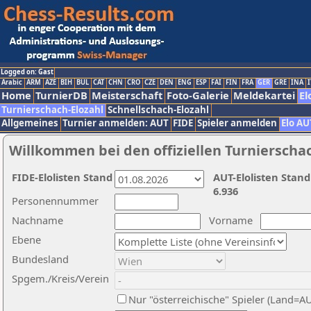
Logged on: Gast
Arabic
ARM
AZE
BIH
BUL
CAT
CHN
CRO
CZE
DEN
ENG
ESP
FAI
FIN
FRA
GER
GRE
INA
I
Home
TurnierDB
Meisterschaft
Foto-Galerie
Meldekartei
El
Turnierschach-Elozahl
Schnellschach-Elozahl
Allgemeines
Turnier anmelden: AUT
FIDE
Spieler anmelden
Elo AU
Willkommen bei den offiziellen Turnierscha
FIDE-Elolisten Stand
AUT-Elolisten Stand
6.936
Personennummer
Nachname
Vorname
Ebene
Bundesland
Spgem./Kreis/Verein
Nur "österreichische" Spieler (Land=A