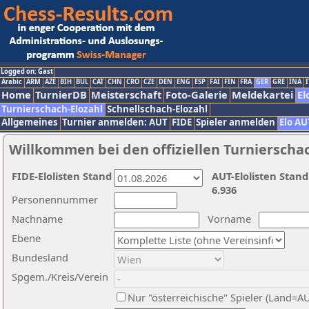
Logged on: Gast
Arabic
ARM
AZE
BIH
BUL
CAT
CHN
CRO
CZE
DEN
ENG
ESP
FAI
FIN
FRA
GER
GRE
INA
I
Home
TurnierDB
Meisterschaft
Foto-Galerie
Meldekartei
El
Turnierschach-Elozahl
Schnellschach-Elozahl
Allgemeines
Turnier anmelden: AUT
FIDE
Spieler anmelden
Elo AU
Willkommen bei den offiziellen Turnierscha
FIDE-Elolisten Stand
AUT-Elolisten Stand
6.936
Personennummer
Nachname
Vorname
Ebene
Bundesland
Spgem./Kreis/Verein
Nur "österreichische" Spieler (Land=A