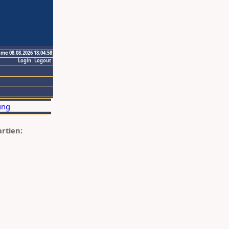
ime 08.08.2026 18:04:58
Login
Logout
artien: