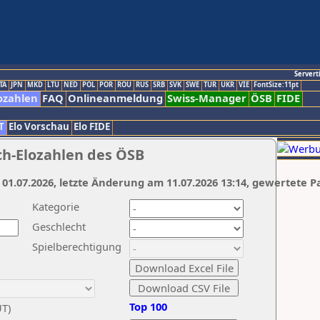
Servert
TA
JPN
MKD
LTU
NED
POL
POR
ROU
RUS
SRB
SVK
SWE
TUR
UKR
VIE
FontSize:11pt
ozahlen
FAQ
Onlineanmeldung
Swiss-Manager
ÖSB
FIDE
T
Elo Vorschau
Elo FIDE
ch-Elozahlen des ÖSB
 01.07.2026, letzte Änderung am 11.07.2026 13:14, gewertete P
Kategorie
Geschlecht
Spielberechtigung
Top 100
UT)