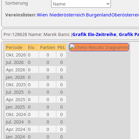
Sortierung
Vereinslisten:
Wien
Niederösterreich
Burgenland
Oberösterrei
Pnr:128628 Name: Marek Banic (
Grafik Elo-Zeitreihe
,
Grafik Pa
Periode
Elo
Partien
Pkt.
Okt. 2026
0
0
0
Jul. 2026
0
0
0
Apr. 2026
0
0
0
Jan. 2026
0
0
0
Okt. 2025
0
0
0
Jul. 2025
0
0
0
Apr. 2025
0
0
0
Jan. 2025
0
0
0
Okt. 2024
0
0
0
Jul. 2024
0
0
0
Apr. 2024
0
0
0
Jan. 2024
0
0
0