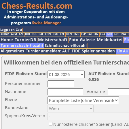
Logged on: Gast
Arabic
ARM
AZE
BIH
BUL
CAT
CHN
CRO
CZE
DEN
ENG
ESP
FAI
FIN
FRA
GER
GRE
INA
I
Home
TurnierDB
Meisterschaft
Foto-Galerie
Meldekartei
El
Turnierschach-Elozahl
Schnellschach-Elozahl
Allgemeines
Turnier anmelden: AUT
FIDE
Spieler anmelden
Elo AU
Willkommen bei den offiziellen Turnierscha
FIDE-Elolisten Stand
AUT-Elolisten Stand
6.936
Personennummer
Nachname
Vorname
Ebene
Bundesland
Spgem./Kreis/Verein
Nur "österreichische" Spieler (Land=A