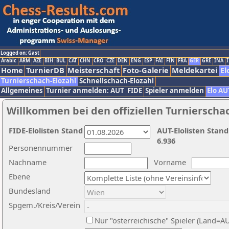
Logged on: Gast
Arabic
ARM
AZE
BIH
BUL
CAT
CHN
CRO
CZE
DEN
ENG
ESP
FAI
FIN
FRA
GER
GRE
INA
I
Home
TurnierDB
Meisterschaft
Foto-Galerie
Meldekartei
El
Turnierschach-Elozahl
Schnellschach-Elozahl
Allgemeines
Turnier anmelden: AUT
FIDE
Spieler anmelden
Elo AU
Willkommen bei den offiziellen Turnierscha
FIDE-Elolisten Stand
AUT-Elolisten Stand
6.936
Personennummer
Nachname
Vorname
Ebene
Bundesland
Spgem./Kreis/Verein
Nur "österreichische" Spieler (Land=A