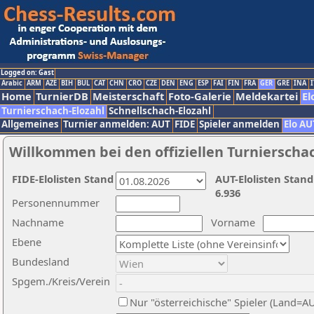
Logged on: Gast
Arabic
ARM
AZE
BIH
BUL
CAT
CHN
CRO
CZE
DEN
ENG
ESP
FAI
FIN
FRA
GER
GRE
INA
I
Home
TurnierDB
Meisterschaft
Foto-Galerie
Meldekartei
El
Turnierschach-Elozahl
Schnellschach-Elozahl
Allgemeines
Turnier anmelden: AUT
FIDE
Spieler anmelden
Elo AU
Willkommen bei den offiziellen Turnierscha
FIDE-Elolisten Stand
AUT-Elolisten Stand
6.936
Personennummer
Nachname
Vorname
Ebene
Bundesland
Spgem./Kreis/Verein
Nur "österreichische" Spieler (Land=A