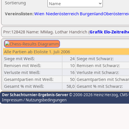
Sortierung
Vereinslisten:
Wien
Niederösterreich
Burgenland
Oberösterrei
Pnr:128428 Name: MMag. Lothar Handrich (
Grafik Elo-Zeitreih
Alle Partien ab Eloliste 1. Juli 2006
Siege mit Weiß:
24
Siege mit Schwarz:
Remisen mit Weiß:
10
Remisen mit Schwarz:
Verluste mit Weiß:
16
Verluste mit Schwarz:
Gesamtpartien mit Weiß:
50
Gesamtpartien mit Schwar
Gesamt % mit Weiß:
58,0
Gesamt % mit Schwarz:
Der Schachturnier-Ergebnis-Server
© 2006-2026 Heinz Herzog
, CMS
Impressum / Nutzungsbedingungen