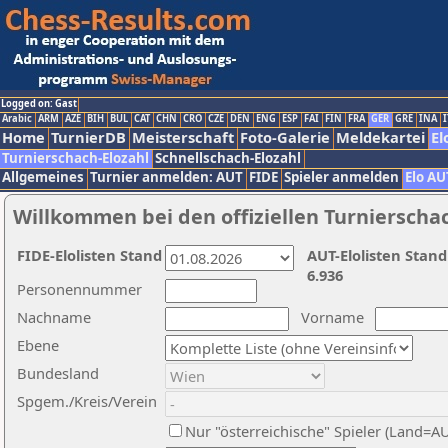
Logged on: Gast
Arabic
ARM
AZE
BIH
BUL
CAT
CHN
CRO
CZE
DEN
ENG
ESP
FAI
FIN
FRA
GER
GRE
INA
I
Home
TurnierDB
Meisterschaft
Foto-Galerie
Meldekartei
El
Turnierschach-Elozahl
Schnellschach-Elozahl
Allgemeines
Turnier anmelden: AUT
FIDE
Spieler anmelden
Elo AU
Willkommen bei den offiziellen Turnierscha
FIDE-Elolisten Stand
AUT-Elolisten Stand
6.936
Personennummer
Nachname
Vorname
Ebene
Bundesland
Spgem./Kreis/Verein
Nur "österreichische" Spieler (Land=A