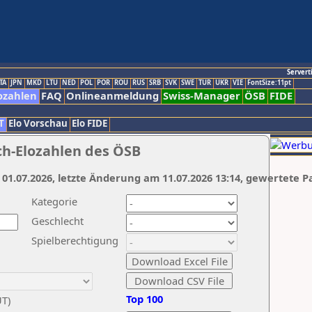
Servert
TA
JPN
MKD
LTU
NED
POL
POR
ROU
RUS
SRB
SVK
SWE
TUR
UKR
VIE
FontSize:11pt
ozahlen
FAQ
Onlineanmeldung
Swiss-Manager
ÖSB
FIDE
T
Elo Vorschau
Elo FIDE
ch-Elozahlen des ÖSB
 01.07.2026, letzte Änderung am 11.07.2026 13:14, gewertete P
Kategorie
Geschlecht
Spielberechtigung
Top 100
UT)