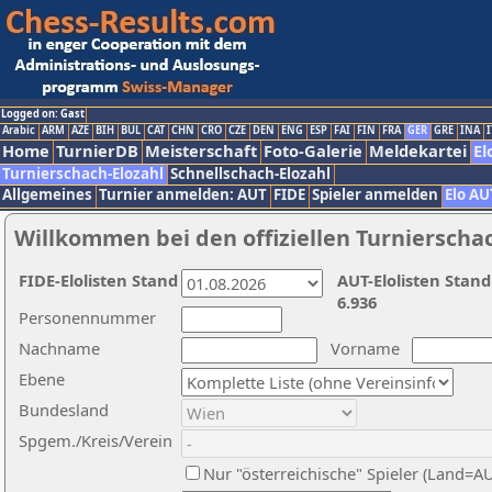
Logged on: Gast
Arabic
ARM
AZE
BIH
BUL
CAT
CHN
CRO
CZE
DEN
ENG
ESP
FAI
FIN
FRA
GER
GRE
INA
I
Home
TurnierDB
Meisterschaft
Foto-Galerie
Meldekartei
El
Turnierschach-Elozahl
Schnellschach-Elozahl
Allgemeines
Turnier anmelden: AUT
FIDE
Spieler anmelden
Elo AU
Willkommen bei den offiziellen Turnierscha
FIDE-Elolisten Stand
AUT-Elolisten Stand
6.936
Personennummer
Nachname
Vorname
Ebene
Bundesland
Spgem./Kreis/Verein
Nur "österreichische" Spieler (Land=A