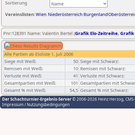
Sortierung
Vereinslisten:
Wien
Niederösterreich
Burgenland
Oberösterrei
Pnr:128391 Name: Valentin Bertel (
Grafik Elo-Zeitreihe
,
Grafik 
Alle Partien ab Eloliste 1. Juli 2006
Siege mit Weiß:
50
Siege mit Schwarz:
Remisen mit Weiß:
10
Remisen mit Schwarz:
Verluste mit Weiß:
41
Verluste mit Schwarz:
Gesamtpartien mit Weiß:
101
Gesamtpartien mit Schwar
Gesamt % mit Weiß:
54,5
Gesamt % mit Schwarz:
Der Schachturnier-Ergebnis-Server
© 2006-2026 Heinz Herzog
, CMS
Impressum / Nutzungsbedingungen