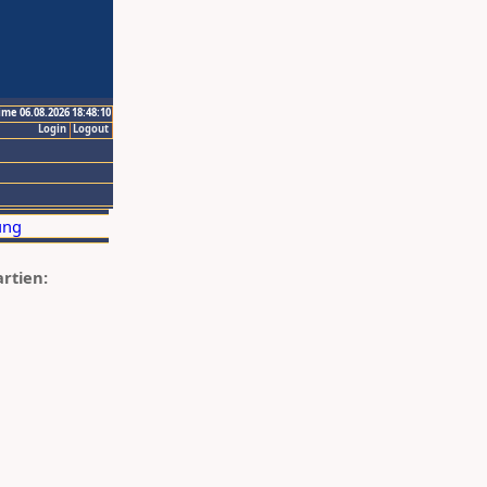
ime 06.08.2026 18:48:10
Login
Logout
artien: