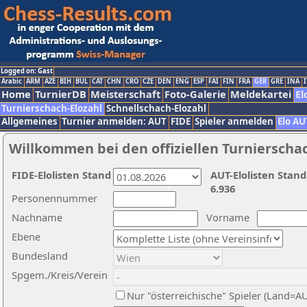
Logged on: Gast
Arabic
ARM
AZE
BIH
BUL
CAT
CHN
CRO
CZE
DEN
ENG
ESP
FAI
FIN
FRA
GER
GRE
INA
I
Home
TurnierDB
Meisterschaft
Foto-Galerie
Meldekartei
El
Turnierschach-Elozahl
Schnellschach-Elozahl
Allgemeines
Turnier anmelden: AUT
FIDE
Spieler anmelden
Elo AU
Willkommen bei den offiziellen Turnierscha
FIDE-Elolisten Stand
AUT-Elolisten Stand
6.936
Personennummer
Nachname
Vorname
Ebene
Bundesland
Spgem./Kreis/Verein
Nur "österreichische" Spieler (Land=A