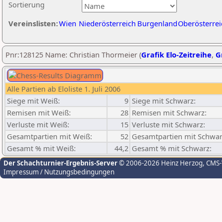
Sortierung
Vereinslisten:
Wien
Niederösterreich
Burgenland
Oberösterrei
Pnr:128125 Name: Christian Thormeier (
Grafik Elo-Zeitreihe
,
G
Alle Partien ab Eloliste 1. Juli 2006
Siege mit Weiß:
9
Siege mit Schwarz:
Remisen mit Weiß:
28
Remisen mit Schwarz:
Verluste mit Weiß:
15
Verluste mit Schwarz:
Gesamtpartien mit Weiß:
52
Gesamtpartien mit Schwar
Gesamt % mit Weiß:
44,2
Gesamt % mit Schwarz:
Der Schachturnier-Ergebnis-Server
© 2006-2026 Heinz Herzog
, CMS
Impressum / Nutzungsbedingungen