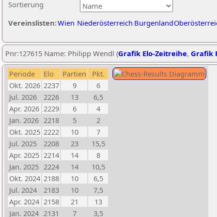
Sortierung
Vereinslisten:
Wien
Niederösterreich
Burgenland
Oberösterrei
Pnr:127615 Name: Philipp Wendl (
Grafik Elo-Zeitreihe
,
Grafik 
Periode
Elo
Partien
Pkt.
Okt. 2026
2237
9
6
Jul. 2026
2226
13
6,5
Apr. 2026
2229
6
4
Jan. 2026
2218
5
2
Okt. 2025
2222
10
7
Jul. 2025
2208
23
15,5
Apr. 2025
2214
14
8
Jan. 2025
2224
14
10,5
Okt. 2024
2188
10
6,5
Jul. 2024
2183
10
7,5
Apr. 2024
2158
21
13
Jan. 2024
2131
7
3,5