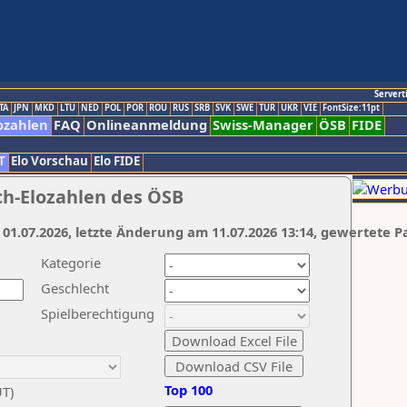
Servert
TA
JPN
MKD
LTU
NED
POL
POR
ROU
RUS
SRB
SVK
SWE
TUR
UKR
VIE
FontSize:11pt
ozahlen
FAQ
Onlineanmeldung
Swiss-Manager
ÖSB
FIDE
T
Elo Vorschau
Elo FIDE
ch-Elozahlen des ÖSB
 01.07.2026, letzte Änderung am 11.07.2026 13:14, gewertete P
Kategorie
Geschlecht
Spielberechtigung
Top 100
UT)