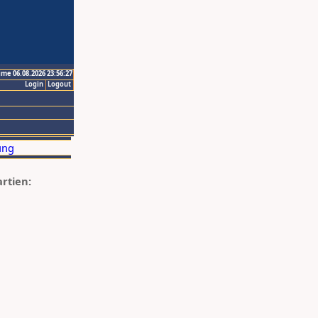
ime 06.08.2026 23:56:27
Login
Logout
artien: