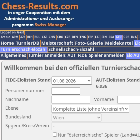
Logged on: Gast
Arabic
ARM
AZE
BIH
BUL
CAT
CHN
CRO
CZE
DEN
ENG
ESP
FAI
FIN
FRA
GER
GRE
INA
I
Home
TurnierDB
Meisterschaft
Foto-Galerie
Meldekartei
El
Turnierschach-Elozahl
Schnellschach-Elozahl
Allgemeines
Turnier anmelden: AUT
FIDE
Spieler anmelden
Elo AU
Willkommen bei den offiziellen Turnierscha
FIDE-Elolisten Stand
AUT-Elolisten Stand
6.936
Personennummer
Nachname
Vorname
Ebene
Bundesland
Spgem./Kreis/Verein
Nur "österreichische" Spieler (Land=A