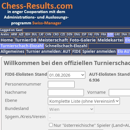
Logged on: Gast
Arabic
ARM
AZE
BIH
BUL
CAT
CHN
CRO
CZE
DEN
ENG
ESP
FAI
FIN
FRA
GER
GRE
INA
I
Home
TurnierDB
Meisterschaft
Foto-Galerie
Meldekartei
El
Turnierschach-Elozahl
Schnellschach-Elozahl
Allgemeines
Turnier anmelden: AUT
FIDE
Spieler anmelden
Elo AU
Willkommen bei den offiziellen Turnierscha
FIDE-Elolisten Stand
AUT-Elolisten Stand
6.936
Personennummer
Nachname
Vorname
Ebene
Bundesland
Spgem./Kreis/Verein
Nur "österreichische" Spieler (Land=A