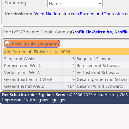
Sortierung
Vereinslisten:
Wien
Niederösterreich
Burgenland
Oberösterrei
Pnr:127377 Name: Gerald Ganotz (
Grafik Elo-Zeitreihe
,
Grafik 
Alle Partien ab Eloliste 1. Juli 2006
Siege mit Weiß:
3
Siege mit Schwarz:
Remisen mit Weiß:
2
Remisen mit Schwarz:
Verluste mit Weiß:
4
Verluste mit Schwarz:
Gesamtpartien mit Weiß:
9
Gesamtpartien mit Schwar
Gesamt % mit Weiß:
44,4
Gesamt % mit Schwarz:
Der Schachturnier-Ergebnis-Server
© 2006-2026 Heinz Herzog
, CMS
Impressum / Nutzungsbedingungen