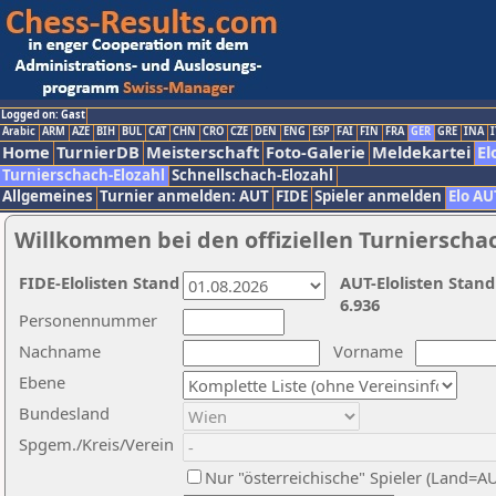
Logged on: Gast
Arabic
ARM
AZE
BIH
BUL
CAT
CHN
CRO
CZE
DEN
ENG
ESP
FAI
FIN
FRA
GER
GRE
INA
I
Home
TurnierDB
Meisterschaft
Foto-Galerie
Meldekartei
El
Turnierschach-Elozahl
Schnellschach-Elozahl
Allgemeines
Turnier anmelden: AUT
FIDE
Spieler anmelden
Elo AU
Willkommen bei den offiziellen Turnierscha
FIDE-Elolisten Stand
AUT-Elolisten Stand
6.936
Personennummer
Nachname
Vorname
Ebene
Bundesland
Spgem./Kreis/Verein
Nur "österreichische" Spieler (Land=A