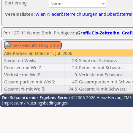
Sortierung
Vereinslisten:
Wien
Niederösterreich
Burgenland
Oberösterrei
Pnr:127111 Name: Borki Predojevic (
Grafik Elo-Zeitreihe
,
Grafi
Alle Partien ab Eloliste 1. Juli 2006
Siege mit Weiß:
23
Siege mit Schwarz:
Remisen mit Weiß:
24
Remisen mit Schwarz:
Verluste mit Weiß:
0
Verluste mit Schwarz:
Gesamtpartien mit Weiß:
47
Gesamtpartien mit Schwar
Gesamt % mit Weiß:
74,5
Gesamt % mit Schwarz:
Der Schachturnier-Ergebnis-Server
© 2006-2026 Heinz Herzog
, CMS
Impressum / Nutzungsbedingungen