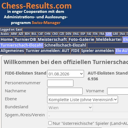
Logged on: Gast
Arabic
ARM
AZE
BIH
BUL
CAT
CHN
CRO
CZE
DEN
ENG
ESP
FAI
FIN
FRA
GER
GRE
INA
I
Home
TurnierDB
Meisterschaft
Foto-Galerie
Meldekartei
El
Turnierschach-Elozahl
Schnellschach-Elozahl
Allgemeines
Turnier anmelden: AUT
FIDE
Spieler anmelden
Elo AU
Willkommen bei den offiziellen Turnierscha
FIDE-Elolisten Stand
AUT-Elolisten Stand
6.936
Personennummer
Nachname
Vorname
Ebene
Bundesland
Spgem./Kreis/Verein
Nur "österreichische" Spieler (Land=A