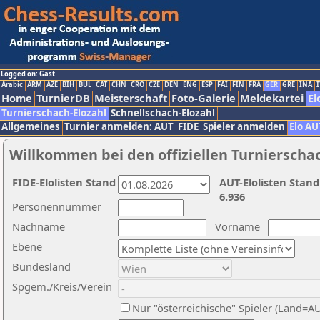
Logged on: Gast
Arabic
ARM
AZE
BIH
BUL
CAT
CHN
CRO
CZE
DEN
ENG
ESP
FAI
FIN
FRA
GER
GRE
INA
I
Home
TurnierDB
Meisterschaft
Foto-Galerie
Meldekartei
El
Turnierschach-Elozahl
Schnellschach-Elozahl
Allgemeines
Turnier anmelden: AUT
FIDE
Spieler anmelden
Elo AU
Willkommen bei den offiziellen Turnierscha
FIDE-Elolisten Stand
AUT-Elolisten Stand
6.936
Personennummer
Nachname
Vorname
Ebene
Bundesland
Spgem./Kreis/Verein
Nur "österreichische" Spieler (Land=A