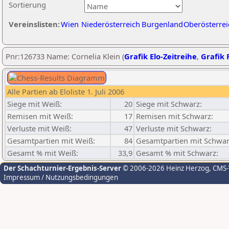
Sortierung
Vereinslisten:
Wien
Niederösterreich
Burgenland
Oberösterrei
Pnr:126733 Name: Cornelia Klein (
Grafik Elo-Zeitreihe
,
Grafik P
Alle Partien ab Eloliste 1. Juli 2006
Siege mit Weiß:
20
Siege mit Schwarz:
Remisen mit Weiß:
17
Remisen mit Schwarz:
Verluste mit Weiß:
47
Verluste mit Schwarz:
Gesamtpartien mit Weiß:
84
Gesamtpartien mit Schwar
Gesamt % mit Weiß:
33,9
Gesamt % mit Schwarz:
Der Schachturnier-Ergebnis-Server
© 2006-2026 Heinz Herzog
, CMS
Impressum / Nutzungsbedingungen