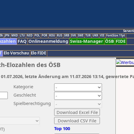
Servert
TA
JPN
MKD
LTU
NED
POL
POR
ROU
RUS
SRB
SVK
SWE
TUR
UKR
VIE
FontSize:11pt
ozahlen
FAQ
Onlineanmeldung
Swiss-Manager
ÖSB
FIDE
T
Elo Vorschau
Elo FIDE
ch-Elozahlen des ÖSB
 01.07.2026, letzte Änderung am 11.07.2026 13:14, gewertete P
Kategorie
Geschlecht
Spielberechtigung
Top 100
UT)