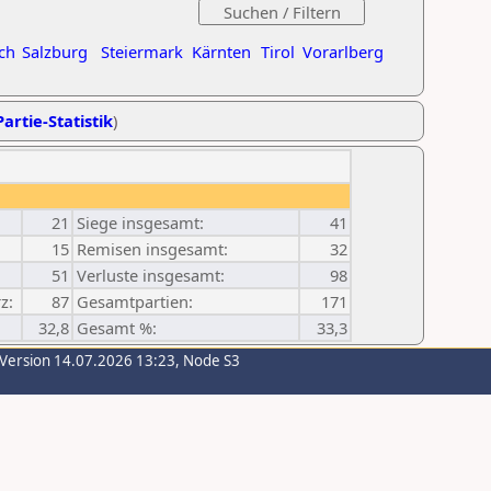
ch
Salzburg
Steiermark
Kärnten
Tirol
Vorarlberg
artie-Statistik
)
21
Siege insgesamt:
41
15
Remisen insgesamt:
32
51
Verluste insgesamt:
98
z:
87
Gesamtpartien:
171
32,8
Gesamt %:
33,3
-Version 14.07.2026 13:23, Node S3