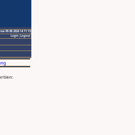
ime 09.08.2026 14:11:13
Login
Logout
artien: