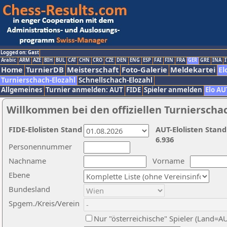
Logged on: Gast
Arabic
ARM
AZE
BIH
BUL
CAT
CHN
CRO
CZE
DEN
ENG
ESP
FAI
FIN
FRA
GER
GRE
INA
I
Home
TurnierDB
Meisterschaft
Foto-Galerie
Meldekartei
El
Turnierschach-Elozahl
Schnellschach-Elozahl
Allgemeines
Turnier anmelden: AUT
FIDE
Spieler anmelden
Elo AU
Willkommen bei den offiziellen Turnierscha
FIDE-Elolisten Stand
AUT-Elolisten Stand
6.936
Personennummer
Nachname
Vorname
Ebene
Bundesland
Spgem./Kreis/Verein
Nur "österreichische" Spieler (Land=A