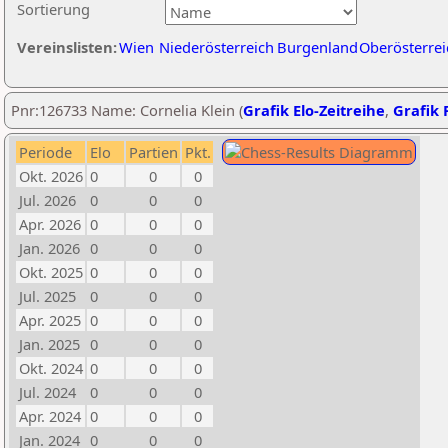
Sortierung
Vereinslisten:
Wien
Niederösterreich
Burgenland
Oberösterrei
Pnr:126733 Name: Cornelia Klein (
Grafik Elo-Zeitreihe
,
Grafik P
Periode
Elo
Partien
Pkt.
Okt. 2026
0
0
0
Jul. 2026
0
0
0
Apr. 2026
0
0
0
Jan. 2026
0
0
0
Okt. 2025
0
0
0
Jul. 2025
0
0
0
Apr. 2025
0
0
0
Jan. 2025
0
0
0
Okt. 2024
0
0
0
Jul. 2024
0
0
0
Apr. 2024
0
0
0
Jan. 2024
0
0
0