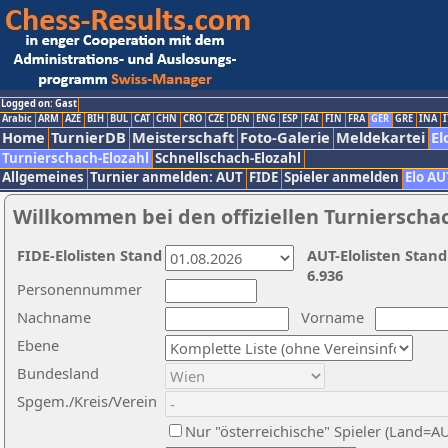
Logged on: Gast
Arabic
ARM
AZE
BIH
BUL
CAT
CHN
CRO
CZE
DEN
ENG
ESP
FAI
FIN
FRA
GER
GRE
INA
I
Home
TurnierDB
Meisterschaft
Foto-Galerie
Meldekartei
El
Turnierschach-Elozahl
Schnellschach-Elozahl
Allgemeines
Turnier anmelden: AUT
FIDE
Spieler anmelden
Elo AU
Willkommen bei den offiziellen Turnierscha
FIDE-Elolisten Stand
AUT-Elolisten Stand
6.936
Personennummer
Nachname
Vorname
Ebene
Bundesland
Spgem./Kreis/Verein
Nur "österreichische" Spieler (Land=A