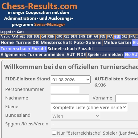
Logged on: Gast
Arabic
ARM
AZE
BIH
BUL
CAT
CHN
CRO
CZE
DEN
ENG
ESP
FAI
FIN
FRA
GER
GRE
INA
I
Home
TurnierDB
Meisterschaft
Foto-Galerie
Meldekartei
El
Turnierschach-Elozahl
Schnellschach-Elozahl
Allgemeines
Turnier anmelden: AUT
FIDE
Spieler anmelden
Elo AU
Willkommen bei den offiziellen Turnierscha
FIDE-Elolisten Stand
AUT-Elolisten Stand
6.936
Personennummer
Nachname
Vorname
Ebene
Bundesland
Spgem./Kreis/Verein
Nur "österreichische" Spieler (Land=A