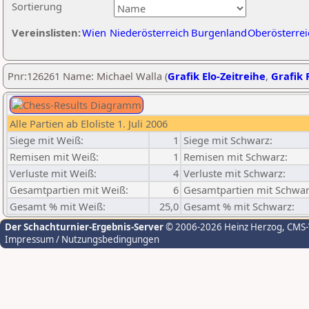
Sortierung
Vereinslisten:
Wien
Niederösterreich
Burgenland
Oberösterrei
Pnr:126261 Name: Michael Walla (
Grafik Elo-Zeitreihe
,
Grafik P
Alle Partien ab Eloliste 1. Juli 2006
Siege mit Weiß:
1
Siege mit Schwarz:
Remisen mit Weiß:
1
Remisen mit Schwarz:
Verluste mit Weiß:
4
Verluste mit Schwarz:
Gesamtpartien mit Weiß:
6
Gesamtpartien mit Schwar
Gesamt % mit Weiß:
25,0
Gesamt % mit Schwarz:
Der Schachturnier-Ergebnis-Server
© 2006-2026 Heinz Herzog
, CMS
Impressum / Nutzungsbedingungen