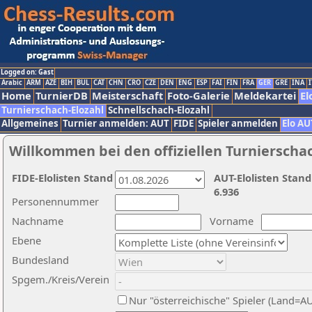
Logged on: Gast
Arabic
ARM
AZE
BIH
BUL
CAT
CHN
CRO
CZE
DEN
ENG
ESP
FAI
FIN
FRA
GER
GRE
INA
I
Home
TurnierDB
Meisterschaft
Foto-Galerie
Meldekartei
El
Turnierschach-Elozahl
Schnellschach-Elozahl
Allgemeines
Turnier anmelden: AUT
FIDE
Spieler anmelden
Elo AU
Willkommen bei den offiziellen Turnierscha
FIDE-Elolisten Stand
AUT-Elolisten Stand
6.936
Personennummer
Nachname
Vorname
Ebene
Bundesland
Spgem./Kreis/Verein
Nur "österreichische" Spieler (Land=A