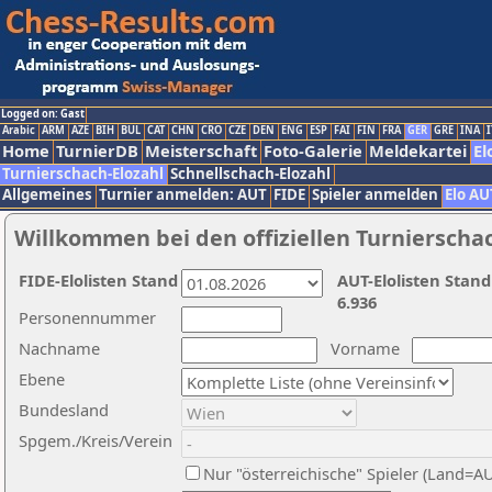
Logged on: Gast
Arabic
ARM
AZE
BIH
BUL
CAT
CHN
CRO
CZE
DEN
ENG
ESP
FAI
FIN
FRA
GER
GRE
INA
I
Home
TurnierDB
Meisterschaft
Foto-Galerie
Meldekartei
El
Turnierschach-Elozahl
Schnellschach-Elozahl
Allgemeines
Turnier anmelden: AUT
FIDE
Spieler anmelden
Elo AU
Willkommen bei den offiziellen Turnierscha
FIDE-Elolisten Stand
AUT-Elolisten Stand
6.936
Personennummer
Nachname
Vorname
Ebene
Bundesland
Spgem./Kreis/Verein
Nur "österreichische" Spieler (Land=A