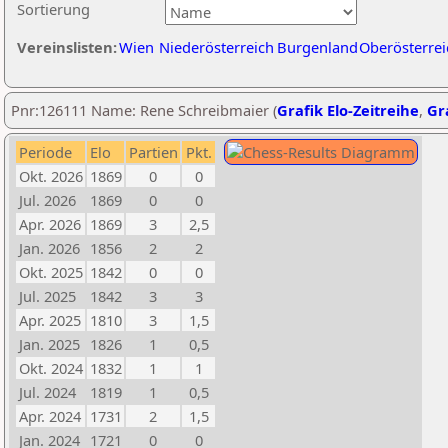
Sortierung
Vereinslisten:
Wien
Niederösterreich
Burgenland
Oberösterrei
Pnr:126111 Name: Rene Schreibmaier (
Grafik Elo-Zeitreihe
,
Gra
Periode
Elo
Partien
Pkt.
Okt. 2026
1869
0
0
Jul. 2026
1869
0
0
Apr. 2026
1869
3
2,5
Jan. 2026
1856
2
2
Okt. 2025
1842
0
0
Jul. 2025
1842
3
3
Apr. 2025
1810
3
1,5
Jan. 2025
1826
1
0,5
Okt. 2024
1832
1
1
Jul. 2024
1819
1
0,5
Apr. 2024
1731
2
1,5
Jan. 2024
1721
0
0