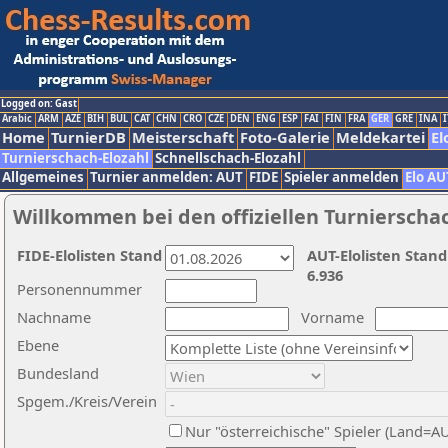
Logged on: Gast
Arabic
ARM
AZE
BIH
BUL
CAT
CHN
CRO
CZE
DEN
ENG
ESP
FAI
FIN
FRA
GER
GRE
INA
I
Home
TurnierDB
Meisterschaft
Foto-Galerie
Meldekartei
El
Turnierschach-Elozahl
Schnellschach-Elozahl
Allgemeines
Turnier anmelden: AUT
FIDE
Spieler anmelden
Elo AU
Willkommen bei den offiziellen Turnierscha
FIDE-Elolisten Stand
AUT-Elolisten Stand
6.936
Personennummer
Nachname
Vorname
Ebene
Bundesland
Spgem./Kreis/Verein
Nur "österreichische" Spieler (Land=A