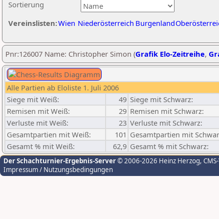
Sortierung
Vereinslisten:
Wien
Niederösterreich
Burgenland
Oberösterrei
Pnr:126007 Name: Christopher Simon (
Grafik Elo-Zeitreihe
,
Gra
Alle Partien ab Eloliste 1. Juli 2006
Siege mit Weiß:
49
Siege mit Schwarz:
Remisen mit Weiß:
29
Remisen mit Schwarz:
Verluste mit Weiß:
23
Verluste mit Schwarz:
Gesamtpartien mit Weiß:
101
Gesamtpartien mit Schwar
Gesamt % mit Weiß:
62,9
Gesamt % mit Schwarz:
Der Schachturnier-Ergebnis-Server
© 2006-2026 Heinz Herzog
, CMS
Impressum / Nutzungsbedingungen