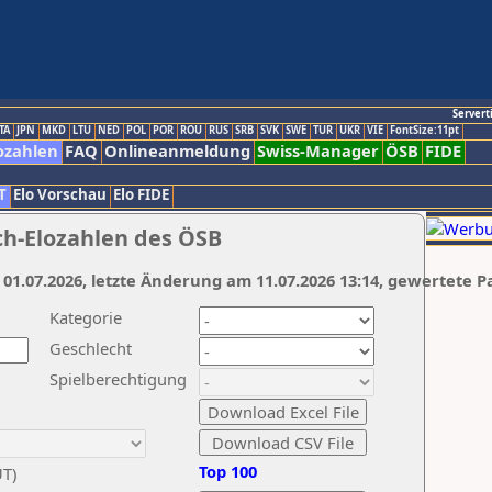
Servert
TA
JPN
MKD
LTU
NED
POL
POR
ROU
RUS
SRB
SVK
SWE
TUR
UKR
VIE
FontSize:11pt
ozahlen
FAQ
Onlineanmeldung
Swiss-Manager
ÖSB
FIDE
T
Elo Vorschau
Elo FIDE
ch-Elozahlen des ÖSB
 01.07.2026, letzte Änderung am 11.07.2026 13:14, gewertete P
Kategorie
Geschlecht
Spielberechtigung
Top 100
UT)