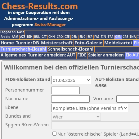
Logged on: Gast
Arabic
ARM
AZE
BIH
BUL
CAT
CHN
CRO
CZE
DEN
ENG
ESP
FAI
FIN
FRA
GER
GRE
INA
I
Home
TurnierDB
Meisterschaft
Foto-Galerie
Meldekartei
El
Turnierschach-Elozahl
Schnellschach-Elozahl
Allgemeines
Turnier anmelden: AUT
FIDE
Spieler anmelden
Elo AU
Willkommen bei den offiziellen Turnierscha
FIDE-Elolisten Stand
AUT-Elolisten Stand
6.936
Personennummer
Nachname
Vorname
Ebene
Bundesland
Spgem./Kreis/Verein
Nur "österreichische" Spieler (Land=A