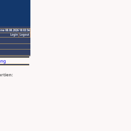
ime 08.08.2026 18:03:56
Login
Logout
artien: