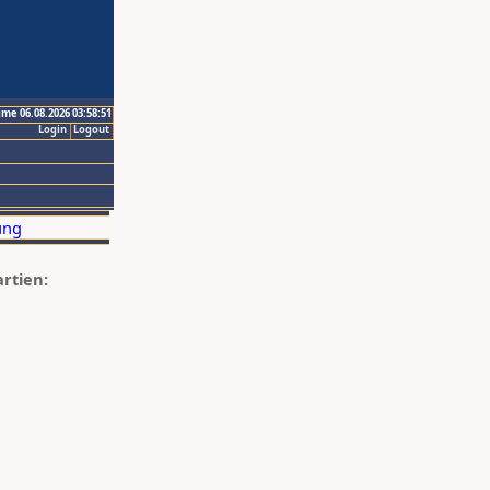
ime 06.08.2026 03:58:51
Login
Logout
artien: