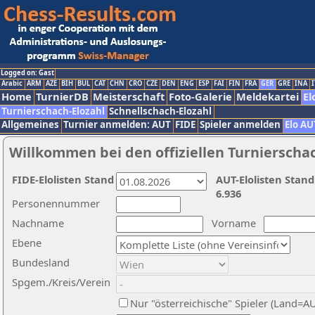
Logged on: Gast
Arabic
ARM
AZE
BIH
BUL
CAT
CHN
CRO
CZE
DEN
ENG
ESP
FAI
FIN
FRA
GER
GRE
INA
I
Home
TurnierDB
Meisterschaft
Foto-Galerie
Meldekartei
El
Turnierschach-Elozahl
Schnellschach-Elozahl
Allgemeines
Turnier anmelden: AUT
FIDE
Spieler anmelden
Elo AU
Willkommen bei den offiziellen Turnierscha
FIDE-Elolisten Stand
AUT-Elolisten Stand
6.936
Personennummer
Nachname
Vorname
Ebene
Bundesland
Spgem./Kreis/Verein
Nur "österreichische" Spieler (Land=A