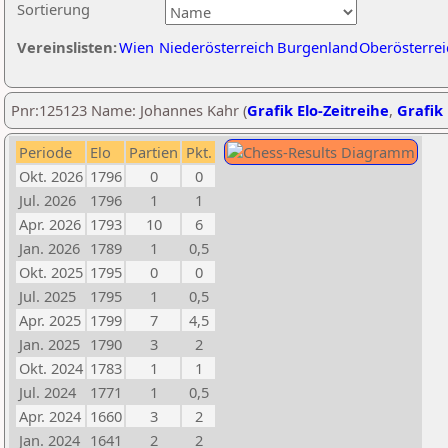
Sortierung
Vereinslisten:
Wien
Niederösterreich
Burgenland
Oberösterrei
Pnr:125123 Name: Johannes Kahr (
Grafik Elo-Zeitreihe
,
Grafik 
Periode
Elo
Partien
Pkt.
Okt. 2026
1796
0
0
Jul. 2026
1796
1
1
Apr. 2026
1793
10
6
Jan. 2026
1789
1
0,5
Okt. 2025
1795
0
0
Jul. 2025
1795
1
0,5
Apr. 2025
1799
7
4,5
Jan. 2025
1790
3
2
Okt. 2024
1783
1
1
Jul. 2024
1771
1
0,5
Apr. 2024
1660
3
2
Jan. 2024
1641
2
2