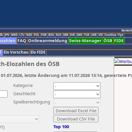
Servert
TA
JPN
MKD
LTU
NED
POL
POR
ROU
RUS
SRB
SVK
SWE
TUR
UKR
VIE
FontSize:11pt
ozahlen
FAQ
Onlineanmeldung
Swiss-Manager
ÖSB
FIDE
T
Elo Vorschau
Elo FIDE
ch-Elozahlen des ÖSB
 01.07.2026, letzte Änderung am 11.07.2026 13:14, gewertete P
Kategorie
Geschlecht
Spielberechtigung
Top 100
UT)