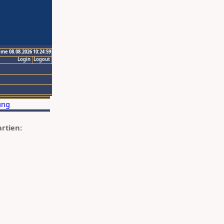
ime 08.08.2026 10:24:59
Login
Logout
artien: