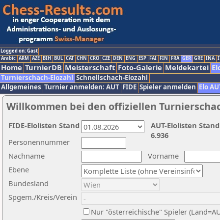
Logged on: Gast
Arabic
ARM
AZE
BIH
BUL
CAT
CHN
CRO
CZE
DEN
ENG
ESP
FAI
FIN
FRA
GER
GRE
INA
I
Home
TurnierDB
Meisterschaft
Foto-Galerie
Meldekartei
El
Turnierschach-Elozahl
Schnellschach-Elozahl
Allgemeines
Turnier anmelden: AUT
FIDE
Spieler anmelden
Elo AU
Willkommen bei den offiziellen Turnierscha
FIDE-Elolisten Stand
AUT-Elolisten Stand
6.936
Personennummer
Nachname
Vorname
Ebene
Bundesland
Spgem./Kreis/Verein
Nur "österreichische" Spieler (Land=A