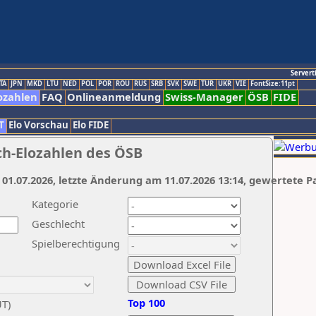
Servert
TA
JPN
MKD
LTU
NED
POL
POR
ROU
RUS
SRB
SVK
SWE
TUR
UKR
VIE
FontSize:11pt
ozahlen
FAQ
Onlineanmeldung
Swiss-Manager
ÖSB
FIDE
T
Elo Vorschau
Elo FIDE
ch-Elozahlen des ÖSB
 01.07.2026, letzte Änderung am 11.07.2026 13:14, gewertete P
Kategorie
Geschlecht
Spielberechtigung
Top 100
UT)