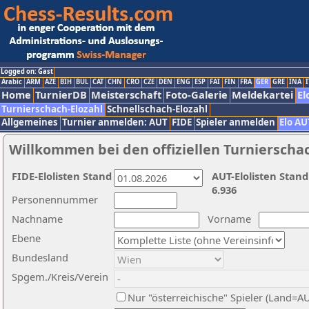
Logged on: Gast
Arabic
ARM
AZE
BIH
BUL
CAT
CHN
CRO
CZE
DEN
ENG
ESP
FAI
FIN
FRA
GER
GRE
INA
I
Home
TurnierDB
Meisterschaft
Foto-Galerie
Meldekartei
El
Turnierschach-Elozahl
Schnellschach-Elozahl
Allgemeines
Turnier anmelden: AUT
FIDE
Spieler anmelden
Elo AU
Willkommen bei den offiziellen Turnierscha
FIDE-Elolisten Stand
AUT-Elolisten Stand
6.936
Personennummer
Nachname
Vorname
Ebene
Bundesland
Spgem./Kreis/Verein
Nur "österreichische" Spieler (Land=A