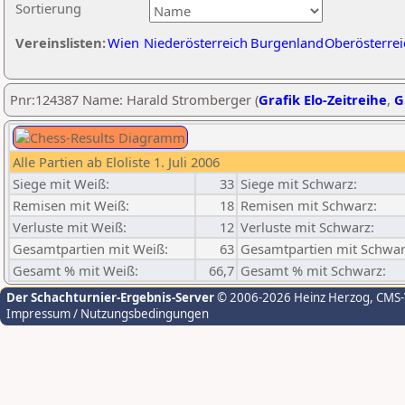
Sortierung
Vereinslisten:
Wien
Niederösterreich
Burgenland
Oberösterrei
Pnr:124387 Name: Harald Stromberger (
Grafik Elo-Zeitreihe
,
G
Alle Partien ab Eloliste 1. Juli 2006
Siege mit Weiß:
33
Siege mit Schwarz:
Remisen mit Weiß:
18
Remisen mit Schwarz:
Verluste mit Weiß:
12
Verluste mit Schwarz:
Gesamtpartien mit Weiß:
63
Gesamtpartien mit Schwar
Gesamt % mit Weiß:
66,7
Gesamt % mit Schwarz:
Der Schachturnier-Ergebnis-Server
© 2006-2026 Heinz Herzog
, CMS
Impressum / Nutzungsbedingungen