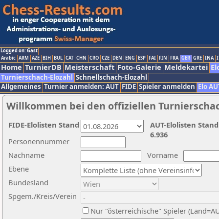
Logged on: Gast
Arabic
ARM
AZE
BIH
BUL
CAT
CHN
CRO
CZE
DEN
ENG
ESP
FAI
FIN
FRA
GER
GRE
INA
I
Home
TurnierDB
Meisterschaft
Foto-Galerie
Meldekartei
El
Turnierschach-Elozahl
Schnellschach-Elozahl
Allgemeines
Turnier anmelden: AUT
FIDE
Spieler anmelden
Elo AU
Willkommen bei den offiziellen Turnierscha
FIDE-Elolisten Stand
AUT-Elolisten Stand
6.936
Personennummer
Nachname
Vorname
Ebene
Bundesland
Spgem./Kreis/Verein
Nur "österreichische" Spieler (Land=A