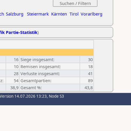
ch
Salzburg
Steiermark
Kärnten
Tirol
Vorarlberg
ik Partie-Statistik
)
16
Siege insgesamt:
30
10
Remisen insgesamt:
18
28
Verluste insgesamt:
41
z:
54
Gesamtpartien:
89
38,9
Gesamt %:
43,8
-Version 14.07.2026 13:23, Node S3