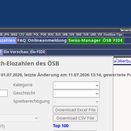
Servert
TA
JPN
MKD
LTU
NED
POL
POR
ROU
RUS
SRB
SVK
SWE
TUR
UKR
VIE
FontSize:11pt
ozahlen
FAQ
Onlineanmeldung
Swiss-Manager
ÖSB
FIDE
T
Elo Vorschau
Elo FIDE
ch-Elozahlen des ÖSB
 01.07.2026, letzte Änderung am 11.07.2026 13:14, gewertete P
Kategorie
Geschlecht
Spielberechtigung
Top 100
UT)