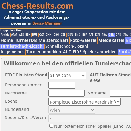
Logged on: Gast
Arabic
ARM
AZE
BIH
BUL
CAT
CHN
CRO
CZE
DEN
ENG
ESP
FAI
FIN
FRA
GER
GRE
INA
I
Home
TurnierDB
Meisterschaft
Foto-Galerie
Meldekartei
El
Turnierschach-Elozahl
Schnellschach-Elozahl
Allgemeines
Turnier anmelden: AUT
FIDE
Spieler anmelden
Elo AU
Willkommen bei den offiziellen Turnierscha
FIDE-Elolisten Stand
AUT-Elolisten Stand
6.936
Personennummer
Nachname
Vorname
Ebene
Bundesland
Spgem./Kreis/Verein
Nur "österreichische" Spieler (Land=A