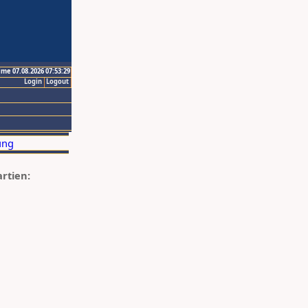
ime 07.08.2026 07:53:29
Login
Logout
artien: