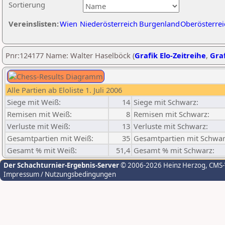
Sortierung
Vereinslisten:
Wien
Niederösterreich
Burgenland
Oberösterrei
Pnr:124177 Name: Walter Haselböck (
Grafik Elo-Zeitreihe
,
Graf
Alle Partien ab Eloliste 1. Juli 2006
Siege mit Weiß:
14
Siege mit Schwarz:
Remisen mit Weiß:
8
Remisen mit Schwarz:
Verluste mit Weiß:
13
Verluste mit Schwarz:
Gesamtpartien mit Weiß:
35
Gesamtpartien mit Schwar
Gesamt % mit Weiß:
51,4
Gesamt % mit Schwarz:
Der Schachturnier-Ergebnis-Server
© 2006-2026 Heinz Herzog
, CMS
Impressum / Nutzungsbedingungen