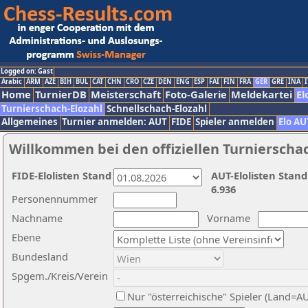
Logged on: Gast
Arabic
ARM
AZE
BIH
BUL
CAT
CHN
CRO
CZE
DEN
ENG
ESP
FAI
FIN
FRA
GER
GRE
INA
I
Home
TurnierDB
Meisterschaft
Foto-Galerie
Meldekartei
El
Turnierschach-Elozahl
Schnellschach-Elozahl
Allgemeines
Turnier anmelden: AUT
FIDE
Spieler anmelden
Elo AU
Willkommen bei den offiziellen Turnierscha
FIDE-Elolisten Stand
AUT-Elolisten Stand
6.936
Personennummer
Nachname
Vorname
Ebene
Bundesland
Spgem./Kreis/Verein
Nur "österreichische" Spieler (Land=A