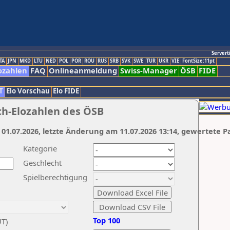
Servert
TA
JPN
MKD
LTU
NED
POL
POR
ROU
RUS
SRB
SVK
SWE
TUR
UKR
VIE
FontSize:11pt
ozahlen
FAQ
Onlineanmeldung
Swiss-Manager
ÖSB
FIDE
T
Elo Vorschau
Elo FIDE
ch-Elozahlen des ÖSB
 01.07.2026, letzte Änderung am 11.07.2026 13:14, gewertete P
Kategorie
Geschlecht
Spielberechtigung
Top 100
UT)