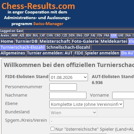
Logged on: Gast
Arabic
ARM
AZE
BIH
BUL
CAT
CHN
CRO
CZE
DEN
ENG
ESP
FAI
FIN
FRA
GER
GRE
INA
I
Home
TurnierDB
Meisterschaft
Foto-Galerie
Meldekartei
El
Turnierschach-Elozahl
Schnellschach-Elozahl
Allgemeines
Turnier anmelden: AUT
FIDE
Spieler anmelden
Elo AU
Willkommen bei den offiziellen Turnierscha
FIDE-Elolisten Stand
AUT-Elolisten Stand
6.936
Personennummer
Nachname
Vorname
Ebene
Bundesland
Spgem./Kreis/Verein
Nur "österreichische" Spieler (Land=A