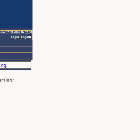
ime 07.08.2026 16:02:30
Login
Logout
artien: