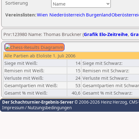
Sortierung
Vereinslisten:
Wien
Niederösterreich
Burgenland
Oberösterrei
Pnr:123980 Name: Thomas Bruckner (
Grafik Elo-Zeitreihe
,
Graf
Alle Partien ab Eloliste 1. Juli 2006
Siege mit Weiß:
14
Siege mit Schwarz:
Remisen mit Weiß:
15
Remisen mit Schwarz:
Verluste mit Weiß:
24
Verluste mit Schwarz:
Gesamtpartien mit Weiß:
53
Gesamtpartien mit Schwar
Gesamt % mit Weiß:
40,6
Gesamt % mit Schwarz:
Der Schachturnier-Ergebnis-Server
© 2006-2026 Heinz Herzog
, CMS
Impressum / Nutzungsbedingungen