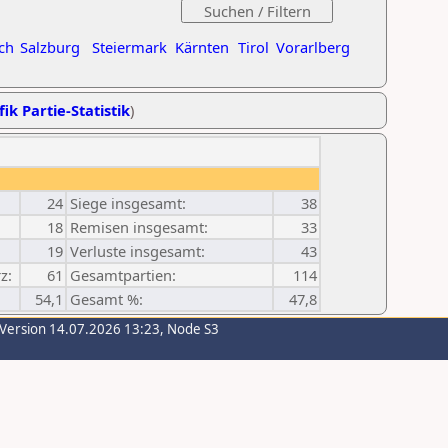
ch
Salzburg
Steiermark
Kärnten
Tirol
Vorarlberg
ik Partie-Statistik
)
24
Siege insgesamt:
38
18
Remisen insgesamt:
33
19
Verluste insgesamt:
43
z:
61
Gesamtpartien:
114
54,1
Gesamt %:
47,8
-Version 14.07.2026 13:23, Node S3