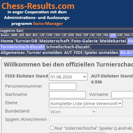
Logged on: Gast
Arabic
ARM
AZE
BIH
BUL
CAT
CHN
CRO
CZE
DEN
ENG
ESP
FAI
FIN
FRA
GER
GRE
INA
I
Home
TurnierDB
Meisterschaft
Foto-Galerie
Meldekartei
El
Turnierschach-Elozahl
Schnellschach-Elozahl
Allgemeines
Turnier anmelden: AUT
FIDE
Spieler anmelden
Elo AU
Willkommen bei den offiziellen Turnierscha
FIDE-Elolisten Stand
AUT-Elolisten Stand
6.936
Personennummer
Nachname
Vorname
Ebene
Bundesland
Spgem./Kreis/Verein
Nur "österreichische" Spieler (Land=A