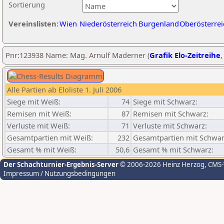
Sortierung
Vereinslisten:
Wien
Niederösterreich
Burgenland
Oberösterrei
Pnr:123938 Name: Mag. Arnulf Maderner (
Grafik Elo-Zeitreihe
Alle Partien ab Eloliste 1. Juli 2006
Siege mit Weiß:
74
Siege mit Schwarz:
Remisen mit Weiß:
87
Remisen mit Schwarz:
Verluste mit Weiß:
71
Verluste mit Schwarz:
Gesamtpartien mit Weiß:
232
Gesamtpartien mit Schwar
Gesamt % mit Weiß:
50,6
Gesamt % mit Schwarz:
Der Schachturnier-Ergebnis-Server
© 2006-2026 Heinz Herzog
, CMS
Impressum / Nutzungsbedingungen