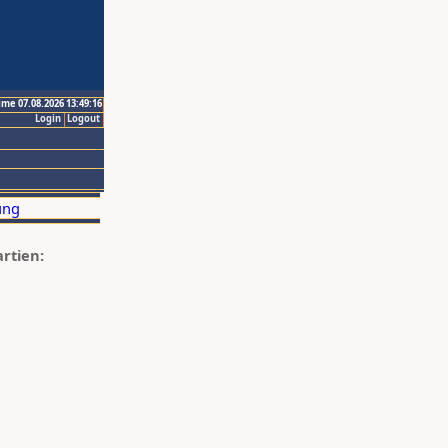
ime 07.08.2026 13:49:16
Login
Logout
artien: