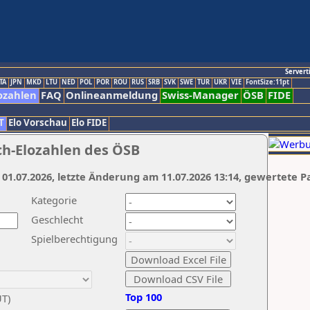
Servert
TA
JPN
MKD
LTU
NED
POL
POR
ROU
RUS
SRB
SVK
SWE
TUR
UKR
VIE
FontSize:11pt
ozahlen
FAQ
Onlineanmeldung
Swiss-Manager
ÖSB
FIDE
T
Elo Vorschau
Elo FIDE
ch-Elozahlen des ÖSB
 01.07.2026, letzte Änderung am 11.07.2026 13:14, gewertete P
Kategorie
Geschlecht
Spielberechtigung
Top 100
UT)