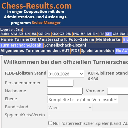
Logged on: Gast
Arabic
ARM
AZE
BIH
BUL
CAT
CHN
CRO
CZE
DEN
ENG
ESP
FAI
FIN
FRA
GER
GRE
INA
I
Home
TurnierDB
Meisterschaft
Foto-Galerie
Meldekartei
El
Turnierschach-Elozahl
Schnellschach-Elozahl
Allgemeines
Turnier anmelden: AUT
FIDE
Spieler anmelden
Elo AU
Willkommen bei den offiziellen Turnierscha
FIDE-Elolisten Stand
AUT-Elolisten Stand
6.936
Personennummer
Nachname
Vorname
Ebene
Bundesland
Spgem./Kreis/Verein
Nur "österreichische" Spieler (Land=A