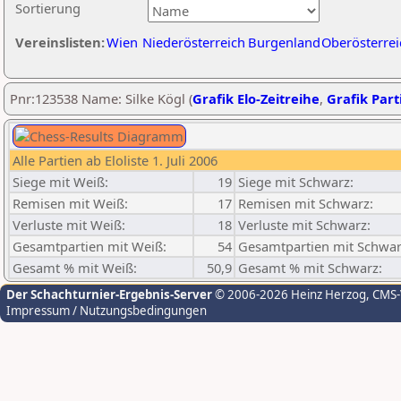
Sortierung
Vereinslisten:
Wien
Niederösterreich
Burgenland
Oberösterrei
Pnr:123538 Name: Silke Kögl (
Grafik Elo-Zeitreihe
,
Grafik Parti
Alle Partien ab Eloliste 1. Juli 2006
Siege mit Weiß:
19
Siege mit Schwarz:
Remisen mit Weiß:
17
Remisen mit Schwarz:
Verluste mit Weiß:
18
Verluste mit Schwarz:
Gesamtpartien mit Weiß:
54
Gesamtpartien mit Schwar
Gesamt % mit Weiß:
50,9
Gesamt % mit Schwarz:
Der Schachturnier-Ergebnis-Server
© 2006-2026 Heinz Herzog
, CMS
Impressum / Nutzungsbedingungen