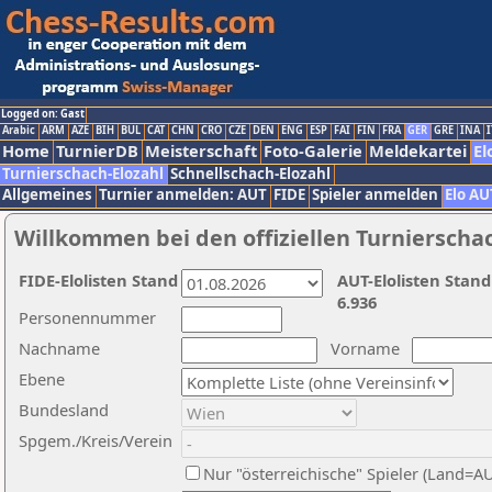
Logged on: Gast
Arabic
ARM
AZE
BIH
BUL
CAT
CHN
CRO
CZE
DEN
ENG
ESP
FAI
FIN
FRA
GER
GRE
INA
I
Home
TurnierDB
Meisterschaft
Foto-Galerie
Meldekartei
El
Turnierschach-Elozahl
Schnellschach-Elozahl
Allgemeines
Turnier anmelden: AUT
FIDE
Spieler anmelden
Elo AU
Willkommen bei den offiziellen Turnierscha
FIDE-Elolisten Stand
AUT-Elolisten Stand
6.936
Personennummer
Nachname
Vorname
Ebene
Bundesland
Spgem./Kreis/Verein
Nur "österreichische" Spieler (Land=A