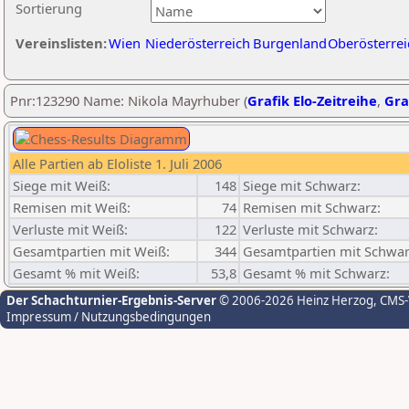
Sortierung
Vereinslisten:
Wien
Niederösterreich
Burgenland
Oberösterrei
Pnr:123290 Name: Nikola Mayrhuber (
Grafik Elo-Zeitreihe
,
Gra
Alle Partien ab Eloliste 1. Juli 2006
Siege mit Weiß:
148
Siege mit Schwarz:
Remisen mit Weiß:
74
Remisen mit Schwarz:
Verluste mit Weiß:
122
Verluste mit Schwarz:
Gesamtpartien mit Weiß:
344
Gesamtpartien mit Schwar
Gesamt % mit Weiß:
53,8
Gesamt % mit Schwarz:
Der Schachturnier-Ergebnis-Server
© 2006-2026 Heinz Herzog
, CMS
Impressum / Nutzungsbedingungen