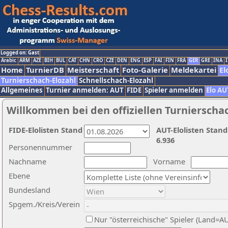
Logged on: Gast
Arabic
ARM
AZE
BIH
BUL
CAT
CHN
CRO
CZE
DEN
ENG
ESP
FAI
FIN
FRA
GER
GRE
INA
I
Home
TurnierDB
Meisterschaft
Foto-Galerie
Meldekartei
El
Turnierschach-Elozahl
Schnellschach-Elozahl
Allgemeines
Turnier anmelden: AUT
FIDE
Spieler anmelden
Elo AU
Willkommen bei den offiziellen Turnierscha
FIDE-Elolisten Stand
AUT-Elolisten Stand
6.936
Personennummer
Nachname
Vorname
Ebene
Bundesland
Spgem./Kreis/Verein
Nur "österreichische" Spieler (Land=A