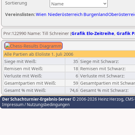
Sortierung
Vereinslisten:
Wien
Niederösterreich
Burgenland
Oberösterrei
Pnr:122990 Name: Till Schreiner (
Grafik Elo-Zeitreihe
,
Grafik P
Alle Partien ab Eloliste 1. Juli 2006
Siege mit Weiß:
35
Siege mit Schwarz:
Remisen mit Weiß:
18
Remisen mit Schwarz:
Verluste mit Weiß:
6
Verluste mit Schwarz:
Gesamtpartien mit Weiß:
59
Gesamtpartien mit Schwar
Gesamt % mit Weiß:
74,6
Gesamt % mit Schwarz:
Der Schachturnier-Ergebnis-Server
© 2006-2026 Heinz Herzog
, CMS
Impressum / Nutzungsbedingungen