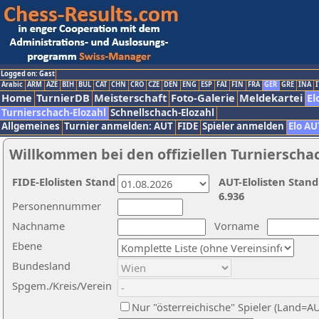
Logged on: Gast
Arabic
ARM
AZE
BIH
BUL
CAT
CHN
CRO
CZE
DEN
ENG
ESP
FAI
FIN
FRA
GER
GRE
INA
I
Home
TurnierDB
Meisterschaft
Foto-Galerie
Meldekartei
El
Turnierschach-Elozahl
Schnellschach-Elozahl
Allgemeines
Turnier anmelden: AUT
FIDE
Spieler anmelden
Elo AU
Willkommen bei den offiziellen Turnierscha
FIDE-Elolisten Stand
AUT-Elolisten Stand
6.936
Personennummer
Nachname
Vorname
Ebene
Bundesland
Spgem./Kreis/Verein
Nur "österreichische" Spieler (Land=A